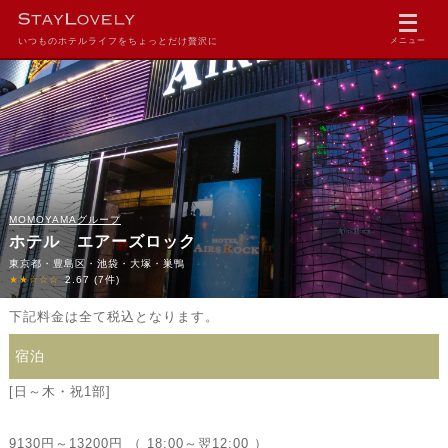
いつものホテルライフをちょっとだけ贅沢に
メニュー
MOMOYAMAグループ
ホテル エアーズロック
東京都・豊島区・池袋・大塚・巣鴨
★★☆☆☆
2.67
(7件)
下記料金は全て税込となります。
宿泊
[日～木・祝1部]
9130円～13200円 （ 18:00～翌12:00 ）