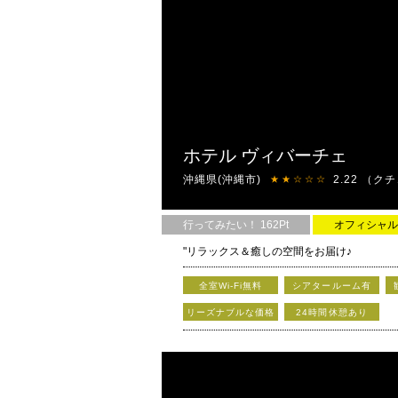
ホテル ヴィバーチェ
沖縄県(沖縄市)
2.22
（クチ
★★☆☆☆
行ってみたい！ 162Pt
オフィシャル
"リラックス＆癒しの空間をお届け♪
平日サービスタイムは3740円～と、
全室Wi-Fi無料
シアタールーム有
超オトクな料金であなたをお待ちしています
リーズナブルな価格
24時間休憩あり