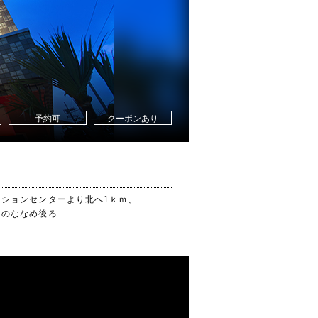
予約可
クーポンあり
ンションセンターより北へ1ｋｍ、
ドのななめ後ろ