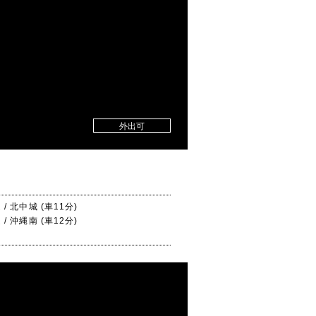
外出可
/ 北中城 (車11分)
/ 沖縄南 (車12分)