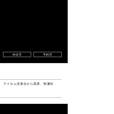
外出可
予約可
号 ライカム交差点から高原、泡瀬向