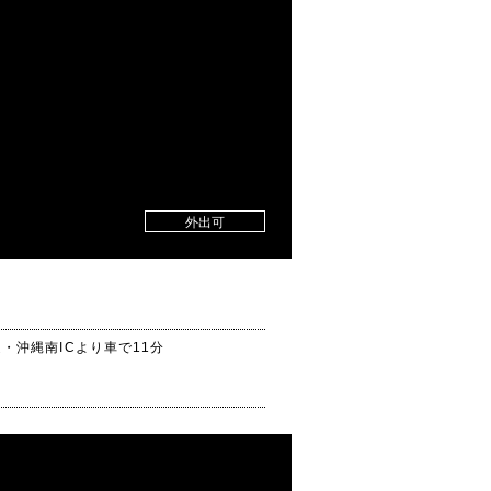
外出可
・沖縄南ICより車で11分