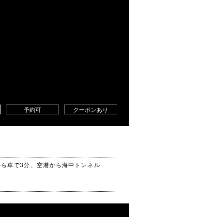
予約可
クーポンあり
から車で3分、空港から海中トンネル