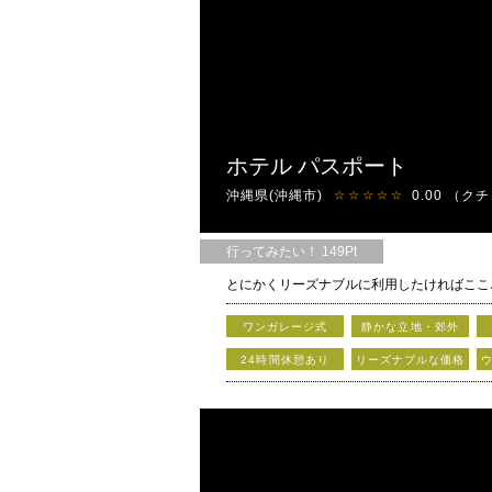
ホテル パスポート
沖縄県(沖縄市)
0.00
（クチ
☆☆☆☆☆
行ってみたい！ 149Pt
とにかくリーズナブルに利用したければここ
14室全室がコンセプトの異なる内装でいつ
ワンガレージ式
静かな立地・郊外
24時間休憩あり
リーズナブルな価格