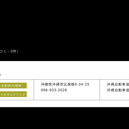
コミ：0件）
♪
でも楽しめる！
沖縄県沖縄市比屋根6-34-25
沖縄自動車道 
全室Wi-Fi無料
098-933-2028
沖縄自動車道 
ウェルカムドリンク