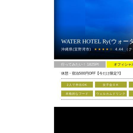
WATER HOTEL Ry(ウ
沖縄県(宜野湾市)
4.44
（ク
★★★★☆
行ってみたい！ 1825Pt
オフィシャ
休憩・宿泊500円OFF【今だけ限定?】
2人で外出OK
女子会ＯＫ
綺麗で清潔なルームと、今まで以上に充実し
本格的なフード
ウェルカムドリンク
大切なパートナーと過ごすには日本全国で大人