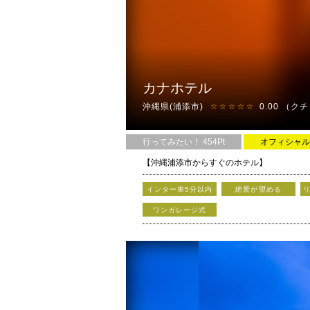
カナホテル
沖縄県(浦添市)
0.00
（クチ
☆☆☆☆☆
行ってみたい！ 454Pt
オフィシャル
【沖縄浦添市からすぐのホテル】
インター車5分以内
絶景が望める
ワンガレージ式