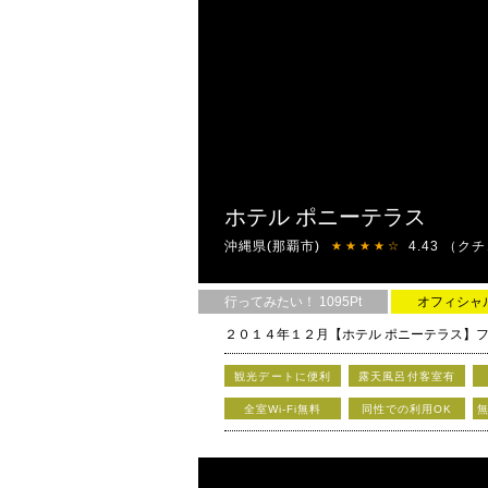
ホテル ポニーテラス
沖縄県(那覇市)
4.43
（クチ
★★★★☆
行ってみたい！ 1095Pt
オフィシャ
２０１４年１２月【ホテル ポニーテラス】
観光デートに便利
露天風呂付客室有
全室Wi-Fi無料
同性での利用OK