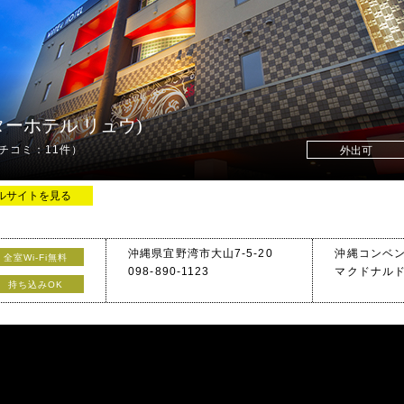
ォーターホテル リュウ)
チコミ：11件）
外出可
ルサイトを見る
沖縄県宜野湾市大山7-5-20
沖縄コンベ
全室Wi-Fi無料
098-890-1123
マクドナル
たサービスが自慢！
持ち込みOK
気のウォーターホテルの沖縄ヴァージョン、ウォーターホテルRy(リュウ)へ！"