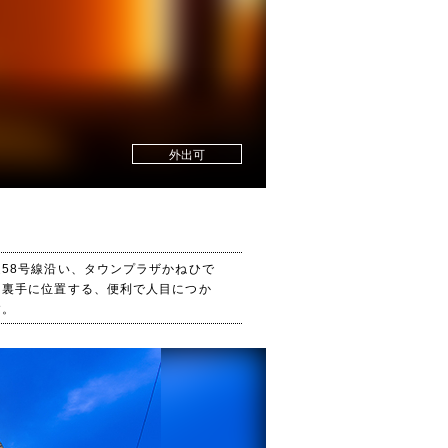
外出可
58号線沿い、タウンプラザかねひで
ぐ裏手に位置する、便利で人目につか
す。