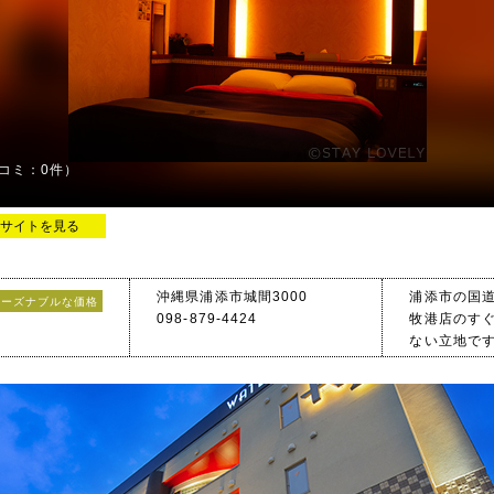
コミ：0件）
サイトを見る
沖縄県浦添市城間3000
浦添市の国道
リーズナブルな価格
098-879-4424
牧港店のす
ない立地で