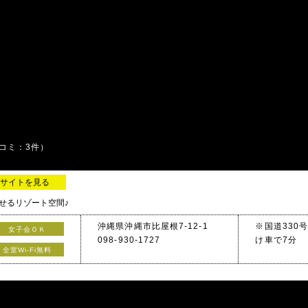
コミ：3件）
サイトを見る
せるリゾート空間♪
沖縄県沖縄市比屋根7-12-1
※国道330
女子会ＯＫ
098-930-1727
け車で7分
全室Wi-Fi無料