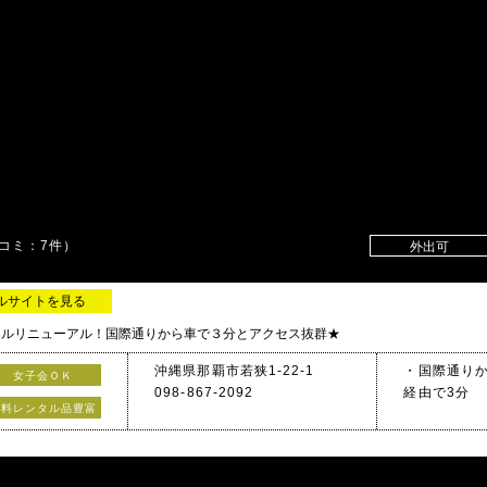
コミ：7件）
外出可
ルサイトを見る
フルリニューアル！国際通りから車で３分とアクセス抜群★
沖縄県那覇市若狭1-22-1
・国際通り
女子会ＯＫ
098-867-2092
経由で3分
無料レンタル品豊富