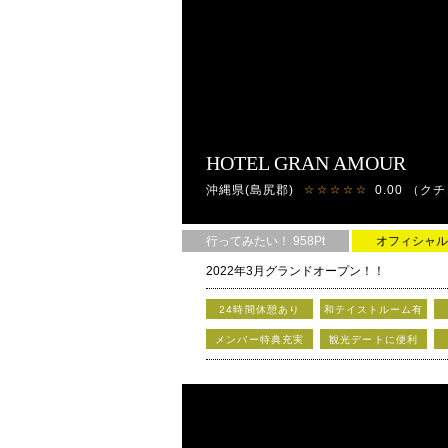
HOTEL GRAN AMOUR
沖縄県(島尻郡)
0.00
（クチ
☆☆☆☆☆
行ってみたい！ 958Pt
オフィシャル
2022年3月グランドオープン！！
ラグジュアリーな空間で癒しのひとときを !!
24時間休憩あり
和テイストルーム有
メンバー特典充実
観光デートに便利
『ウィルス抑制空気清浄機』全室設置!!