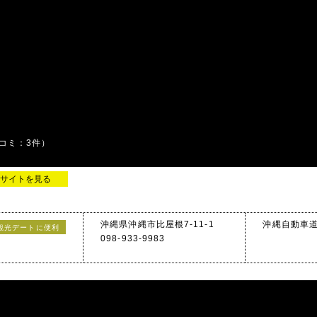
コミ：3件）
サイトを見る
沖縄県沖縄市比屋根7-11-1
沖縄自動車道
観光デートに便利
098-933-9983
！"