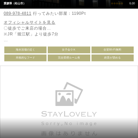
愛媛県（松山市）
☆☆☆☆☆
0.00
089-978-4811
行ってみたい部屋：1190Pt
オフィシャルサイトを見る
〇徒歩でご来店の場合…
※JR「堀江駅」より徒歩7分
〇お車でご来店の場合…
海水浴場の近く
女子会ＯＫ
全室Wi-Fi無料
※松山自動車道「松山IC」より車で35分
※JR松山駅から車で20分
本格的なフード
完全禁煙ルーム有
絶景が望める
■JR「堀江」駅より旧196号線を今治方面へ1分
■JR「松山」駅より約20分
■伊予鉄道「松山市」駅より約23分
■松山空港より約28分 ＜道後温泉へも約25分です＞