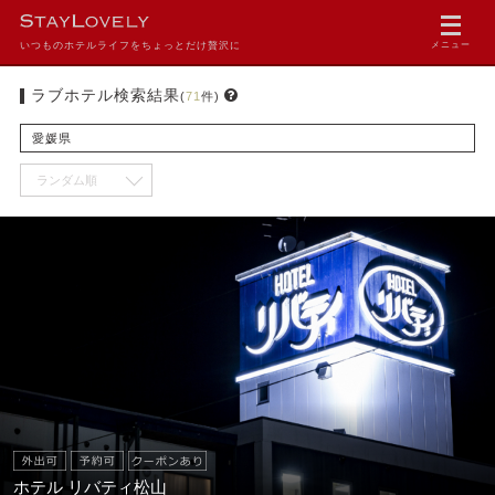
いつものホテルライフをちょっとだけ贅沢に
メニュー
ラブホテル検索結果
(
71
件)
愛媛県
ホテル リバティ松山