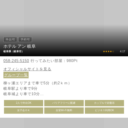
ホテル アン 岐阜
岐阜県（岐阜市）
★★★★☆
4.17
058-245-5150
行ってみたい部屋：980Pt
オフィシャルサイトを見る
グループ一覧
柳ヶ瀬エリアまで車で5分（約2ｋｍ）
岐阜駅より車で9分
岐阜城より車で10分
岐阜各務原ICより車で15分
2人で外出OK
バリアフリーに配慮
カップルで岩盤浴
イオンモール各務原より車15分
女子会ＯＫ
全室Wi-Fi無料
ビジネス利用OK