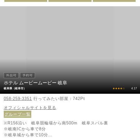
ホテル ムービームービー 岐阜
岐阜県（岐阜市）
★★★★☆
4.17
058-259-3351
行ってみたい部屋：742Pt
オフィシャルサイトを見る
グループ一覧
※R156沿い 岐阜競輪場から南500m 岐阜スバル裏
※岐南ICから車で8分
※岐阜城から車で10分