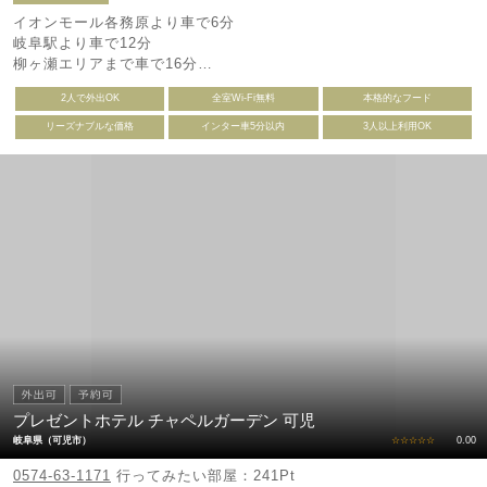
イオンモール各務原より車で6分
岐阜駅より車で12分
柳ヶ瀬エリアまで車で16分
岐阜城まで車で17分
2人で外出OK
全室Wi-Fi無料
本格的なフード
バスでお越しの際は
岐南町役場前下車 徒歩6分
リーズナブルな価格
インター車5分以内
3人以上利用OK
プレゼントホテル チャペルガーデン 可児
岐阜県（可児市）
☆☆☆☆☆
0.00
0574-63-1171
行ってみたい部屋：241Pt