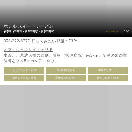
ホテル スイートシーズン
岐阜県（羽島市・岐阜羽島駅・岐阜羽島IC）
☆☆☆☆☆
0.00
058-322-8777
行ってみたい部屋：73Pt
オフィシャルサイトを見る
木曽川、尾濃大橋の西側。笠松（松波病院）南3km。柳津の蟹の華
信号を南へ5ｋm左手に有り。
近くにコンビニあり
24時間休憩あり
本格的なフード
無料レンタル品豊富
露天風呂付客室有
静かな立地・郊外