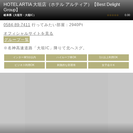
HOTEL ARTIA 大垣店（ホテル アルティア）【Best Delight
Group】
岐阜県（大垣市・大垣IC）
☆☆☆☆☆
0.00
0584-89-7411
行ってみたい部屋：2940Pt
オフィシャルサイトを見る
グループ一覧
※名神高速道路「大垣IC」降りて北へスグ。
インター車5分以内
ハイルーフ車OK
3人以上利用OK
ビジネス利用OK
刺激的な部屋有
女子会ＯＫ