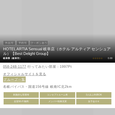
HOTEL ARTIA Sensual 岐阜店（ホテル アルティア センシュア
ル）【Best Delight Group】
岐阜県（岐阜市）
☆☆☆☆☆
0.00
058-248-1177
行ってみたい部屋：1997Pt
オフィシャルサイトを見る
グループ一覧
名岐バイパス・国道156号線 岐南IC北2km
刺激的な部屋有
コンセプトルーム有
3人以上利用OK
全室Wi-Fi無料
メンバー特典充実
女子会ＯＫ