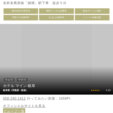
名鉄各務原線「細畑」駅下車 徒歩５分
露天風呂付客室有
無料レンタル品豊富
観光デートに便利
同性での利用OK
3人以上利用OK
メンバー特典充実
ホテル マイン 岐阜
岐阜県（羽島郡・岐南）
★★★★☆
4.33
058-240-1411
行ってみたい部屋：1658Pt
オフィシャルサイトを見る
グループ一覧