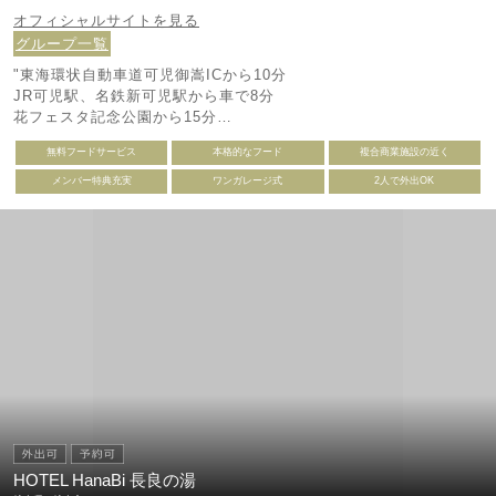
オフィシャルサイトを見る
グループ一覧
"東海環状自動車道可児御嵩ICから10分
JR可児駅、名鉄新可児駅から車で8分
花フェスタ記念公園から15分
土岐プレミアムアウトレットから25分"
無料フードサービス
本格的なフード
複合商業施設の近く
メンバー特典充実
ワンガレージ式
2人で外出OK
HOTEL HanaBi 長良の湯