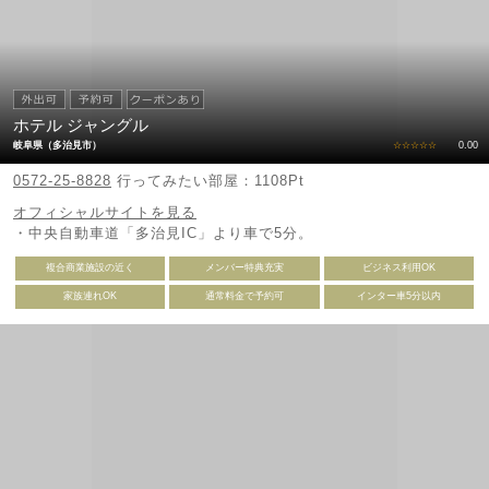
ホテル ジャングル
岐阜県（多治見市）
☆☆☆☆☆
0.00
0572-25-8828
行ってみたい部屋：1108Pt
オフィシャルサイトを見る
・中央自動車道「多治見IC」より車で5分。
複合商業施設の近く
メンバー特典充実
ビジネス利用OK
家族連れOK
通常料金で予約可
インター車5分以内