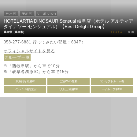
HOTEL ARTIA DINOSAUR Sensual 岐阜店（ホテル アルティア
ダイナソー センシュアル）【Best Delight Group】
岐阜県（岐阜市）
☆☆☆☆☆
0.00
058-277-6881
行ってみたい部屋：634Pt
オフィシャルサイトを見る
グループ一覧
※「西岐阜駅」から車で10分
※「岐阜各務原IC」から車で15分
刺激的な部屋有
全室Wi-Fi無料
コンセプトルーム有
メンバー特典充実
3人以上利用OK
ハイルーフ車OK