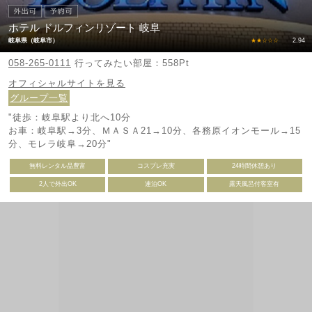
ホテル ドルフィンリゾート 岐阜
岐阜県（岐阜市）
★★☆☆☆
2.94
058-265-0111
行ってみたい部屋：558Pt
オフィシャルサイトを見る
グループ一覧
"徒歩：岐阜駅より北へ10分
お車：岐阜駅→3分、ＭＡＳＡ21→10分、各務原イオンモール→15
分、モレラ岐阜→20分"
無料レンタル品豊富
コスプレ充実
24時間休憩あり
2人で外出OK
連泊OK
露天風呂付客室有