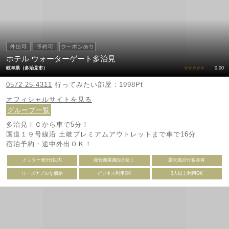
ホテル ウォーターゲート多治見
岐阜県（多治見市）
☆☆☆☆☆
0.00
0572-25-4311
行ってみたい部屋：1998Pt
オフィシャルサイトを見る
グループ一覧
多治見ＩＣから車で5分！
国道１９号線沿 土岐プレミアムアウトレットまで車で16分
宿泊予約・途中外出ＯＫ！
インター車5分以内
複合商業施設の近く
露天風呂付客室有
リーズナブルな価格
ビジネス利用OK
3人以上利用OK