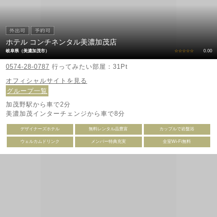
ホテル コンチネンタル美濃加茂店
岐阜県（美濃加茂市）
☆☆☆☆☆
0.00
0574-28-0787
行ってみたい部屋：31Pt
オフィシャルサイトを見る
グループ一覧
加茂野駅から車で2分
美濃加茂インターチェンジから車で8分
デザイナーズホテル
無料レンタル品豊富
カップルで岩盤浴
ウェルカムドリンク
メンバー特典充実
全室Wi-Fi無料