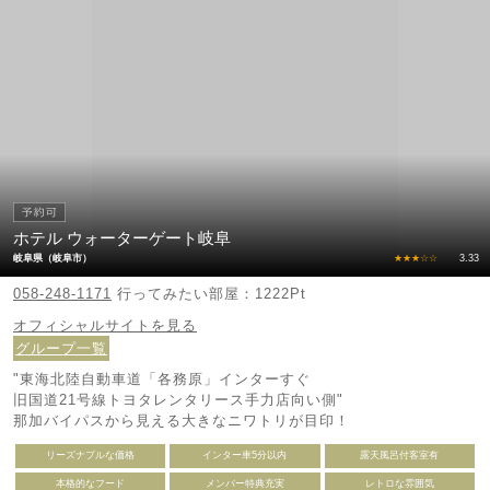
ホテル ウォーターゲート岐阜
岐阜県（岐阜市）
★★★☆☆
3.33
058-248-1171
行ってみたい部屋：1222Pt
オフィシャルサイトを見る
グループ一覧
"東海北陸自動車道「各務原」インターすぐ
旧国道21号線トヨタレンタリース手力店向い側"
那加バイパスから見える大きなニワトリが目印！
リーズナブルな価格
インター車5分以内
露天風呂付客室有
本格的なフード
メンバー特典充実
レトロな雰囲気