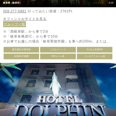
岐阜県（岐阜市）
☆☆☆☆☆
0.00
058-277-6881
行ってみたい部屋：2761Pt
オフィシャルサイトを見る
グループ一覧
※「西岐阜駅」から車で2分
※「岐阜各務原IC」から車で10分
※お車でお越しの場合「岐阜聖徳学園」を東へ約200m。または国
道21号線岐阜六条江東2の交差点から南へ200m。
露天風呂付客室有
こだわりベッド
3人以上利用OK
全室Wi-Fi無料
VIPルーム有
コンセプトルーム有