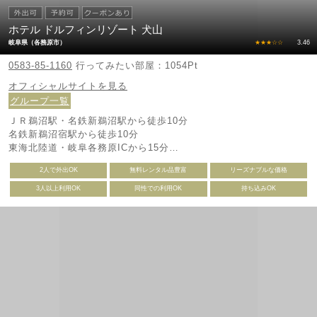
ホテル ドルフィンリゾート 犬山
岐阜県（各務原市）
★★★☆☆
3.46
0583-85-1160
行ってみたい部屋：1054Pt
オフィシャルサイトを見る
グループ一覧
ＪＲ鵜沼駅・名鉄新鵜沼駅から徒歩10分
名鉄新鵜沼宿駅から徒歩10分
東海北陸道・岐阜各務原ICから15分
犬山城まで5分
2人で外出OK
無料レンタル品豊富
リーズナブルな価格
モンキーパークまで15分
各務原航空博物館まで15分
3人以上利用OK
同性での利用OK
持ち込みOK
世界淡水魚水族館アクア・トトまで20分