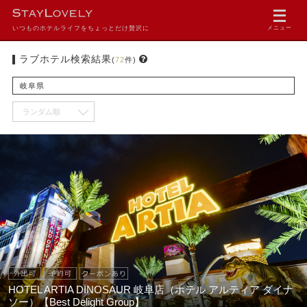
いつものホテルライフをちょっとだけ贅沢に
メニュー
ラブホテル検索結果
(
72
件)
岐阜県
HOTEL ARTIA DINOSAUR 岐阜店（ホテル アルティア ダイナ
ソー）【Best Delight Group】