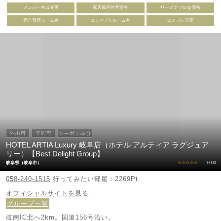
※世界淡水魚水族館アクア・トトから車で17分
メンバー特典充実
露天風呂付客室有
リーズナブルな価格
※イオンモール各務原から車で12分
完全禁煙ルーム有
コンセプトルーム有
コスプレ充実
HOTEL ARTIA Luxury 岐阜店（ホテル アルティア ラグジュア
リー）【Best Delight Group】
岐阜県（岐阜市）
☆☆☆☆☆
0.00
058-240-1515
行ってみたい部屋：2269Pt
オフィシャルサイトを見る
グループ一覧
岐南IC北へ2km。国道156号沿い。