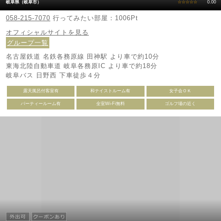
岐阜県（岐阜市）
☆☆☆☆☆
0.00
058-215-7070
行ってみたい部屋：1006Pt
オフィシャルサイトを見る
グループ一覧
名古屋鉄道 名鉄各務原線 田神駅 より車で約10分
東海北陸自動車道 岐阜各務原IC より車で約18分
岐阜バス 日野西 下車徒歩４分
露天風呂付客室有
和テイストルーム有
女子会ＯＫ
パーティールーム有
全室Wi-Fi無料
ゴルフ場の近く