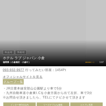
ホテル ラブ ジャパン 小倉
福岡県（小倉南区・小倉IC）
★★★☆☆
3.67
093-932-9977
行ってみたい部屋：1454Pt
オフィシャルサイトを見る
グループ一覧
・JR日豊本線安部山公園駅より車で5分
・九州自動車道小倉東I.Cを小倉方面から出て左折、車で3分
※お問合せ頂きましたら、TELにてナビさせて頂きます
インター車5分以内
リーズナブルな価格
コスプレ充実