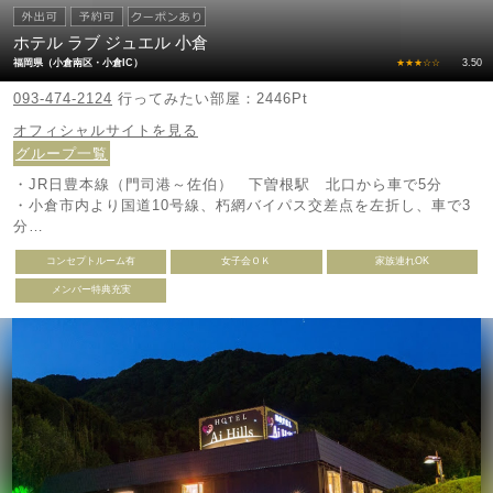
ホテル ラブ ジュエル 小倉
福岡県（小倉南区・小倉IC）
★★★☆☆
3.50
093-474-2124
行ってみたい部屋：2446Pt
オフィシャルサイトを見る
グループ一覧
・JR日豊本線（門司港～佐伯） 下曽根駅 北口から車で5分
・小倉市内より国道10号線、朽網バイパス交差点を左折し、車で3
分
・九州自動車道、小倉東ICから北九州空港方面へ車で10分
コンセプトルーム有
女子会ＯＫ
家族連れOK
・東九州道苅田、北九州空港ICから小倉市内方面へ車で5分
メンバー特典充実