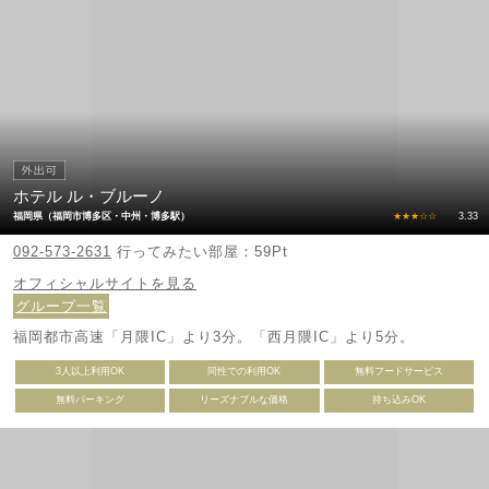
ホテル ル・ブルーノ
福岡県（福岡市博多区・中州・博多駅）
★★★☆☆
3.33
092-573-2631
行ってみたい部屋：59Pt
オフィシャルサイトを見る
グループ一覧
福岡都市高速「月隈IC」より3分。「西月隈IC」より5分。
3人以上利用OK
同性での利用OK
無料フードサービス
無料パーキング
リーズナブルな価格
持ち込みOK