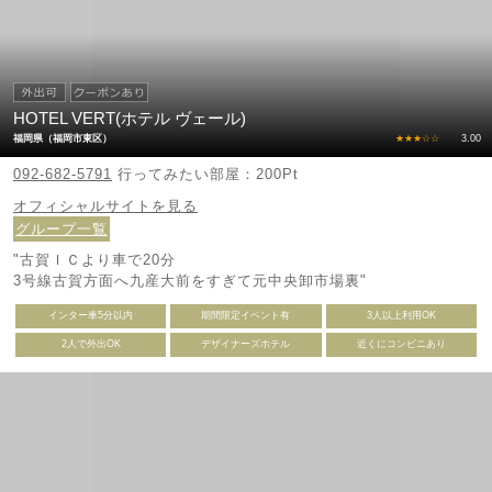
HOTEL VERT(ホテル ヴェール)
福岡県（福岡市東区）
★★★☆☆
3.00
092-682-5791
行ってみたい部屋：200Pt
オフィシャルサイトを見る
グループ一覧
"古賀ＩＣより車で20分
3号線古賀方面へ九産大前をすぎて元中央卸市場裏"
インター車5分以内
期間限定イベント有
3人以上利用OK
2人で外出OK
デザイナーズホテル
近くにコンビニあり