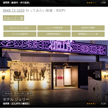
福岡県（飯塚市・伊川温泉）
★★★☆☆
3.44
0948-72-1020
行ってみたい部屋：932Pt
グループ一覧
近くにコンビニあり
メンバー特典充実
全室Wi-Fi無料
ビジネス利用OK
24時間休憩あり
期間限定イベント有
ホテル ジェリー
福岡県（北九州市八幡西区）
★★★★☆
4.24