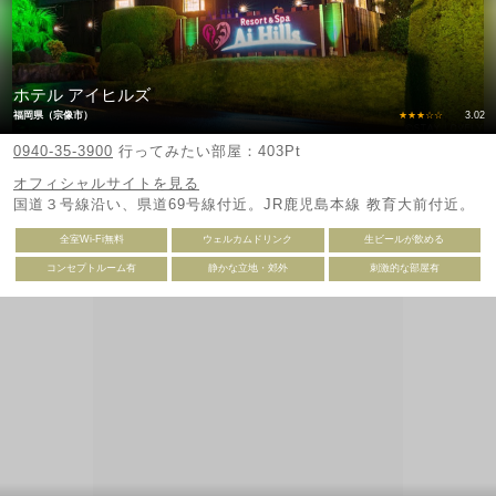
ホテル アイヒルズ
福岡県（宗像市）
★★★☆☆
3.02
0940-35-3900
行ってみたい部屋：403Pt
オフィシャルサイトを見る
国道３号線沿い、県道69号線付近。JR鹿児島本線 教育大前付近。
全室Wi-Fi無料
ウェルカムドリンク
生ビールが飲める
コンセプトルーム有
静かな立地・郊外
刺激的な部屋有