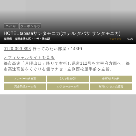
HOTEL tabasaサンタモニカ(ホテル タバサ サンタモニカ)
福岡県（福岡市博多区・中州・博多駅）
☆☆☆☆☆
0.00
0120-399-893
行ってみたい部屋：143Pt
オフィシャルサイトを見る
都市高速「月隈出口」降りて右折し県道112号を大宰府方面へ、都
市高速高架をくぐり右側ヤナセ・左側西松屋手前を左折。
メンバー特典充実
2人で外出OK
全室Wi-Fi無料
完全禁煙ルーム有
シアタールーム有
無料レンタル品豊富