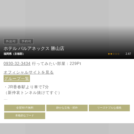
ホテル パルアネックス 勝山店
福岡県（京都郡）
★★☆☆☆
2.67
0930-32-3434
行ってみたい部屋：229Pt
オフィシャルサイトを見る
グループ一覧
・JR香春駅より車で7分
（新仲哀トンネル抜けてすぐ）
・今川ICよりボートピアに向かって車で13分
全室Wi-Fi無料
静かな立地・郊外
リーズナブルな価格
（ボートピア先）
本格的なフード
・行橋ICより車で30分
（行橋IC入口交差点・国道201を南西へ。ボートピア先）