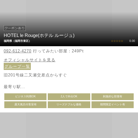
HOTEL le Rouge(ホテル ルージュ)
福岡県（福岡市東区）
☆☆☆☆☆
0.00
092-612-4270
行ってみたい部屋：249Pt
オフィシャルサイトを見る
グループ一覧
旧201号線二又瀬交差点からすぐ
最寄り駅
JR九州 / 福北ゆたか線 柚須
ビジネス利用OK
2人で外出OK
刺激的な部屋有
最寄りインターチェンジ
露天風呂付客室有
リーズナブルな価格
期間限定イベント有
福岡高速３号空港線 / 空港通
福岡高速４号粕屋線 / 松島