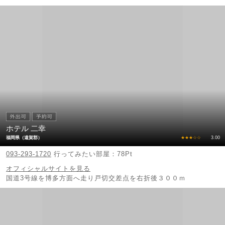
②国道３号線側よりお越しの場合
メガセンタートライアル新宮店そばの《須川》の信号を東方向へ曲
がっていただくと、福岡県道５４０号（山田新宮）線に入ることが
できます。
ホテル 二幸
福岡県（遠賀郡）
★★★☆☆
3.00
093-293-1720
行ってみたい部屋：78Pt
オフィシャルサイトを見る
国道3号線を博多方面へ走り戸切交差点を右折後３００ｍ