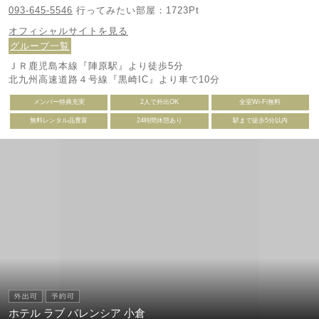
093-645-5546
行ってみたい部屋：1723Pt
オフィシャルサイトを見る
グループ一覧
ＪＲ鹿児島本線『陣原駅』より徒歩5分
北九州高速道路４号線『黒崎IC』より車で10分
メンバー特典充実
2人で外出OK
全室Wi-Fi無料
無料レンタル品豊富
24時間休憩あり
駅まで徒歩5分以内
ホテル ラブ バレンシア 小倉