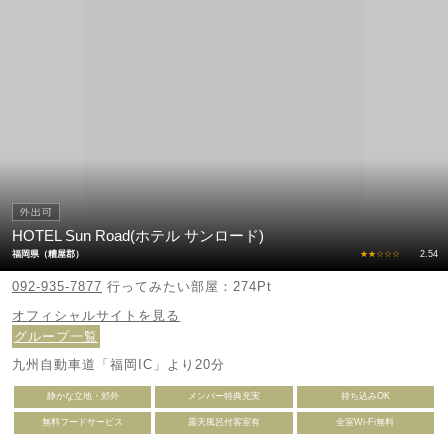
HOTEL Sun Road(ホテル サンロード)
福岡県（糟屋郡）
★★☆☆☆
2.54
092-935-7877
行ってみたい部屋：274Pt
オフィシャルサイトを見る
グループ一覧
九州自動車道「福岡IC」より20分
静かな立地・郊外
メンバー特典充実
持ち込みOK
無料フードサービス
露天風呂付客室有
全室Wi-Fi無料