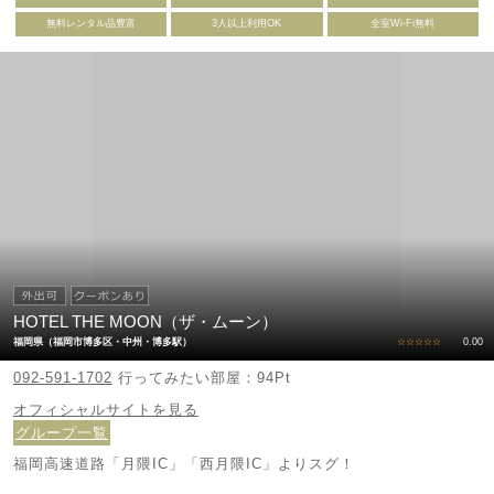
無料レンタル品豊富
3人以上利用OK
全室Wi-Fi無料
HOTEL THE MOON（ザ・ムーン）
福岡県（福岡市博多区・中州・博多駅）
☆☆☆☆☆
0.00
092-591-1702
行ってみたい部屋：94Pt
オフィシャルサイトを見る
グループ一覧
福岡高速道路「月隈IC」「西月隈IC」よりスグ！