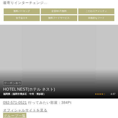
最寄りインターチェンジ
福岡高速環状線 / 月隈
無料パーキング
全室Wi-Fi無料
こだわりアメニティ
福岡高速環状線 / 西月隈
女子会ＯＫ
無料フードサービス
本格的なフード
HOTEL NEST(ホテル ネスト)
福岡県（福岡市博多区・中州・博多駅）
★★★★☆
4.67
092-571-0521
行ってみたい部屋：384Pt
オフィシャルサイトを見る
グループ一覧