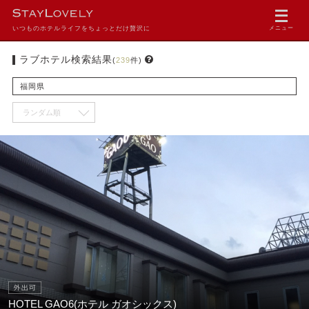
いつものホテルライフをちょっとだけ贅沢に
メニュー
ラブホテル検索結果
(
239
件)
福岡県
HOTEL GAO6(ホテル ガオシックス)