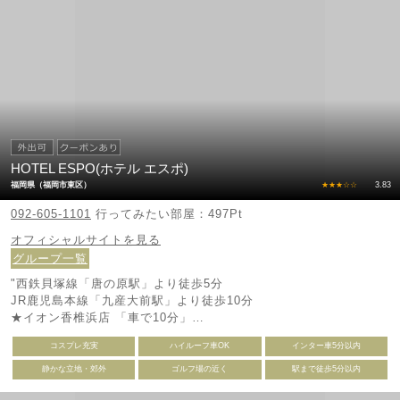
HOTEL ESPO(ホテル エスポ)
福岡県（福岡市東区）
★★★☆☆
3.83
092-605-1101
行ってみたい部屋：497Pt
オフィシャルサイトを見る
グループ一覧
"西鉄貝塚線「唐の原駅」より徒歩5分
JR鹿児島本線「九産大前駅」より徒歩10分
★イオン香椎浜店 「車で10分」
★かしいかえん 「車で 7分」
コスプレ充実
ハイルーフ車OK
インター車5分以内
★IKEA 福岡新宮 「車で14分 」"
静かな立地・郊外
ゴルフ場の近く
駅まで徒歩5分以内