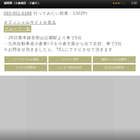
福岡県（小倉南区・小倉IC）
★★★☆☆
3.92
093-951-6188
行ってみたい部屋：1302Pt
オフィシャルサイトを見る
グループ一覧
・JR日豊本線安部山公園駅より車で5分
・九州自動車道小倉東I.Cを小倉方面から出て左折、車で3分
※お問合せ頂きましたら、TELにてナビさせて頂きます
リーズナブルな価格
コスプレ充実
無料レンタル品豊富
ビジネス利用OK
インター車5分以内
3人以上利用OK