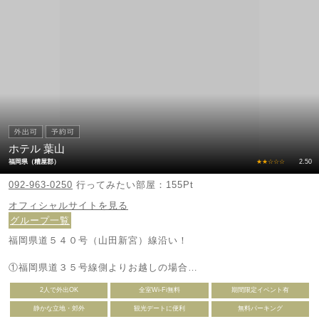
ホテル 葉山
福岡県（糟屋郡）
★★☆☆☆
2.50
092-963-0250
行ってみたい部屋：155Pt
オフィシャルサイトを見る
グループ一覧
福岡県道５４０号（山田新宮）線沿い！
①福岡県道３５号線側よりお越しの場合
トリアス久山から北方向へ進んでいただいた《大谷》の信号を西方
2人で外出OK
全室Wi-Fi無料
期間限定イベント有
向へ曲がっていただくと、福岡県道５４０号（山田新宮）線に入る
ことができます。
静かな立地・郊外
観光デートに便利
無料パーキング