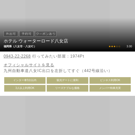
ホテル ウォーターロード八女店
福岡県（八女市・八女IC）
★★★☆☆
3.00
0943-22-2268
行ってみたい部屋：1974Pt
オフィシャルサイトを見る
九州自動車道八女IC出口を左折してすぐ（442号線沿い）
インター車5分以内
観光デートに便利
ビジネス利用OK
3人以上利用OK
リーズナブルな価格
メンバー特典充実