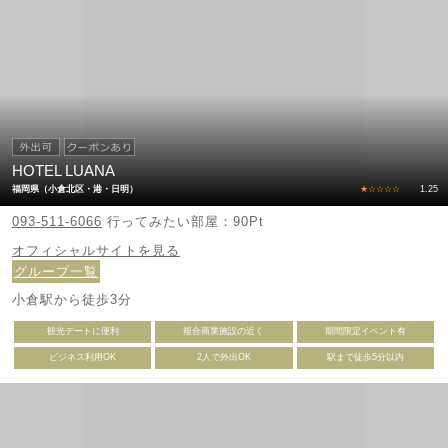
HOTEL LUANA
福岡県（小倉北区・港・日明）
★☆☆☆☆
1.25
093-511-6066
行ってみたい部屋：90Pt
オフィシャルサイトを見る
グループ一覧
小倉駅から徒歩3分
観光デートに便利
複合商業施設の近く
期間限定イベント有
ビジネス利用OK
2人で外出OK
駅まで徒歩5分以内