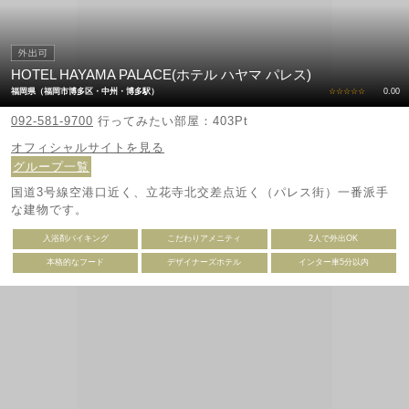
国道3号線を福岡方向へ直進⇒ ドンキホーテのある桜ヶ丘交差点か
ら約300m直進後、
穴生4丁目交差点を右折⇒ 約150m先のJR陣原駅を通過したすぐ左
側にございます。
HOTEL HAYAMA PALACE(ホテル ハヤマ パレス)
◆都市高速よりお越しのお客様
福岡県（福岡市博多区・中州・博多駅）
☆☆☆☆☆
0.00
092-581-9700
行ってみたい部屋：403Pt
北九州都市高速黒崎I.C 折尾・中間方面出口⇒ 都市高速黒崎入口交
差点を
オフィシャルサイトを見る
国道11号線折尾・若松方向に右折⇒ 約3K直進後、陣原3丁目交差点
グループ一覧
を右折⇒
約100m先のセブンイレブンを通過したすぐ右側にございます。"
国道3号線空港口近く、立花寺北交差点近く（パレス街）一番派手
な建物です。
入浴剤バイキング
こだわりアメニティ
2人で外出OK
本格的なフード
デザイナーズホテル
インター車5分以内