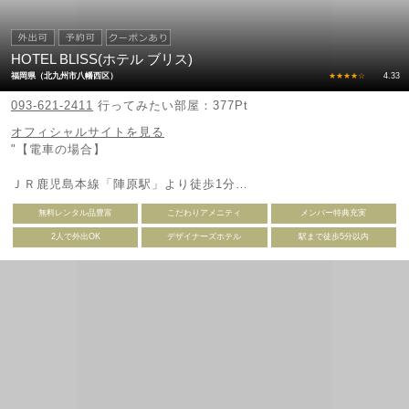
HOTEL BLISS(ホテル ブリス)
福岡県（北九州市八幡西区）
★★★★☆
4.33
093-621-2411
行ってみたい部屋：377Pt
オフィシャルサイトを見る
"【電車の場合】
ＪＲ鹿児島本線「陣原駅」より徒歩1分
無料レンタル品豊富
こだわりアメニティ
メンバー特典充実
【お車の場合】
2人で外出OK
デザイナーズホテル
駅まで徒歩5分以内
◆福岡方面よりお越しのお客様
国道3号線を黒崎方向へ直進⇒ 樋口町交差点から約200m直進後、
穴生4丁目交差点を左折⇒ 約150m先のJR陣原駅を通過したすぐ左
側にございます。
◆小倉方面よりお越しのお客様