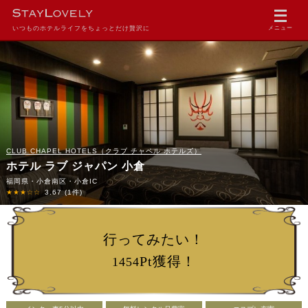
いつものホテルライフをちょっとだけ贅沢に
メニュー
CLUB CHAPEL HOTELS（クラブ チャペル ホテルズ）
ホテル ラブ ジャパン 小倉
福岡県・小倉南区・小倉IC
★★★☆☆
3.67
(1件)
行ってみたい！
Pt獲得！
1454