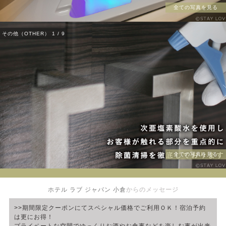
全ての写真を見る
その他（OTHER）
1
/
9
全ての写真を見る
ホテル ラブ ジャパン 小倉
からのメッセージ
>>期間限定クーポンにてスペシャル価格でご利用ＯＫ！宿泊予約
は更にお得！