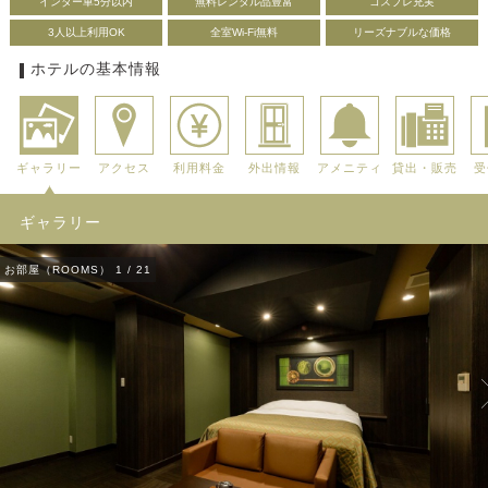
インター車5分以内
無料レンタル品豊富
コスプレ充実
3人以上利用OK
全室Wi-Fi無料
リーズナブルな価格
ホテルの基本情報
ギャラリー
アクセス
利用料金
外出情報
アメニティ
貸出・販売
受
ギャラリー
お部屋（ROOMS）
1
/
21