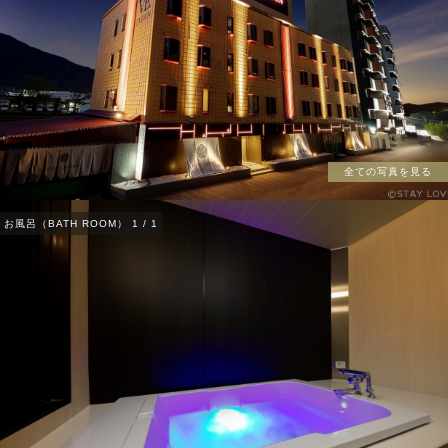
全ての写真を見る
お風呂（BATH ROOM）
1
/
1