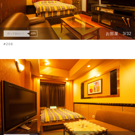
お部屋
3/32
行ってみたい！
47
Pt
#206