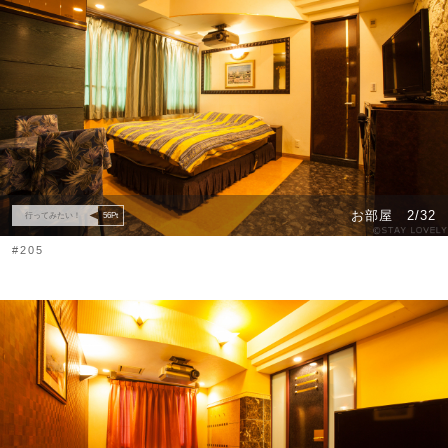
お部屋
2/32
行ってみたい！
56
Pt
#205