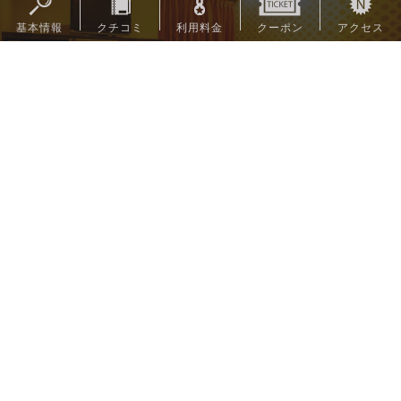
お部屋
11/32
行ってみたい！
30
Pt
#403