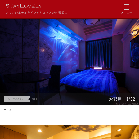
いつものホテルライフをちょっとだけ贅沢に
メニュー
お部屋
1/32
行ってみたい！
53
Pt
#101