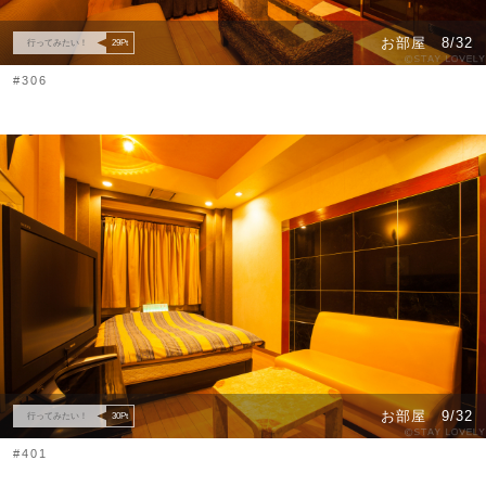
お部屋
8/32
行ってみたい！
29
Pt
#306
お部屋
9/32
行ってみたい！
30
Pt
#401