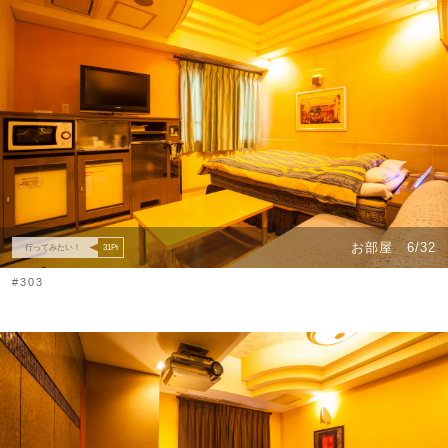
お部屋
6/32
行ってみたい！
31
Pt
#303