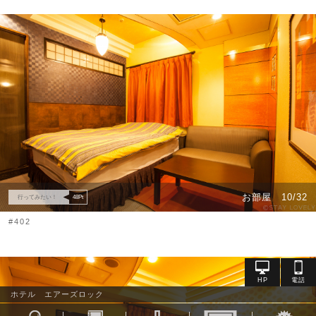
お部屋
10/32
行ってみたい！
48
Pt
#402
ホテル エアーズロック