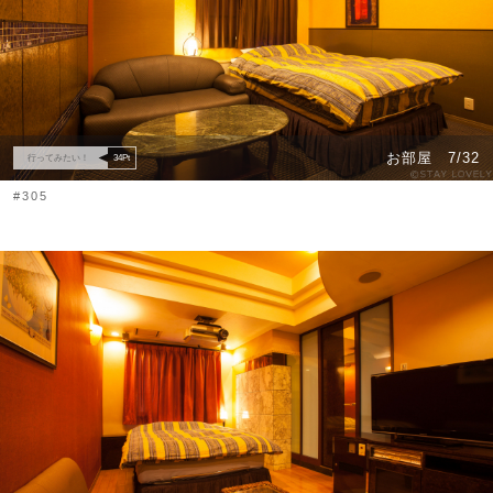
お部屋
7/32
行ってみたい！
34
Pt
#305