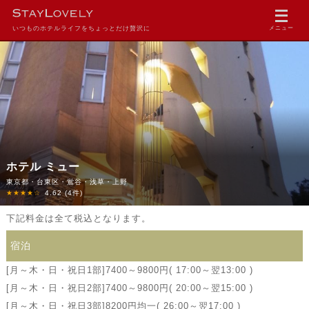
いつものホテルライフをちょっとだけ贅沢に
メニュー
ホテル ミュー
東京都・台東区・鴬谷・浅草・上野
★★★★☆
4.62
(4件)
下記料金は全て税込となります。
宿泊
[月～木・日・祝日1部]7400～9800円( 17:00～翌13:00 )
[月～木・日・祝日2部]7400～9800円( 20:00～翌15:00 )
[月～木・日・祝日3部]8200円均一( 26:00～翌17:00 )