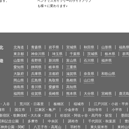
ます。
ベントでスカイツリーのライトアップ
も様々に変わります♪
北
北海道
青森県
岩手県
宮城県
秋田県
山形県
福島
東京都
神奈川県
埼玉県
千葉県
茨城県
栃木県
群
陸
山梨県
長野県
新潟県
富山県
石川県
福井県
愛知県
静岡県
岐阜県
三重県
大阪府
兵庫県
京都府
滋賀県
奈良県
和歌山県
岡山県
広島県
鳥取県
島根県
山口県
徳島県
香川県
愛媛県
高知県
福岡県
佐賀県
長崎県
熊本県
大分県
宮崎県
鹿児
・入谷
荒川区・日暮里
板橋区
稲城市
江戸川区・小岩・平井
瀬市
国立市
江東区・亀戸
小金井市
国分寺市
小平市
新宿区・歌舞伎町・大久保・四谷
杉並区・阿佐ヶ谷・高円寺・荻窪
墨田
昭和記念公園
多摩市
中央区
調布市
千代田区・秋葉原
豊
石神井公園・関町
八王子市・高尾山
羽村市
東久留米市
東村山