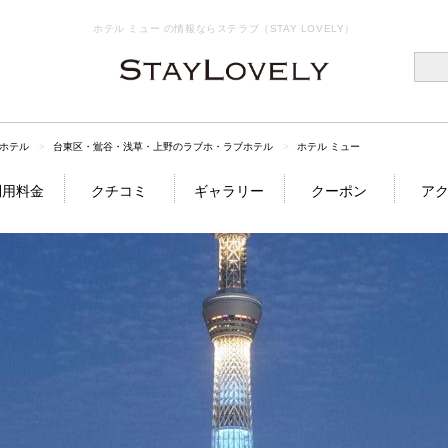
ホテル ミュー の情報ならステラブ（STAY LOVELY）
ホテル
台東区・鴬谷・浅草・上野のラブホ・ラブホテル
ホテル ミュー
利用料金
クチコミ
ギャラリー
クーポン
ア