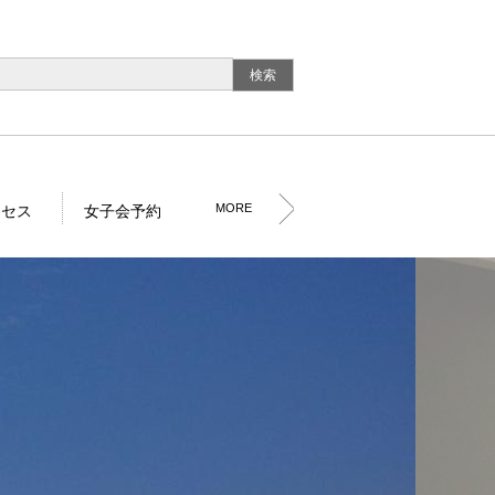
MORE
クセス
女子会予約
予約
外観
お風