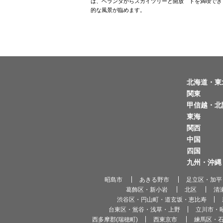
は、ベランダからスカイツリーと開放
トを満喫でき
的な風景が臨めます。
北海道・東
関東
甲信越・北
東海
関西
中国
四国
九州・沖縄
昭島市
あきる野市
足立区・加平
葛飾区・新小岩
北区
清
渋谷区・円山町・道玄坂・恵比寿
台東区・鴬谷・浅草・上野
立川市・
西多摩郡(瑞穂町)
西東京市
練馬区・