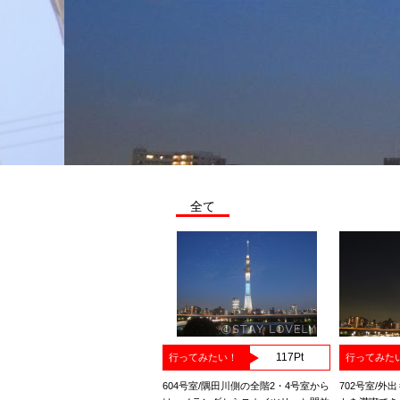
全て
117
Pt
行ってみたい！
行ってみた
604号室/隅田川側の全階2・4号室から
702号室/