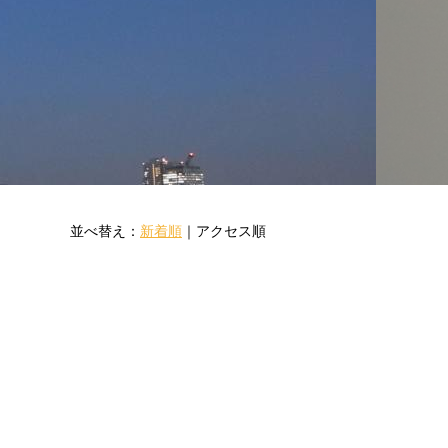
並べ替え：
新着順
｜
アクセス順