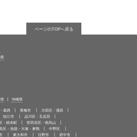
ページのTOPへ戻る
県
馬県
島県
沖縄県
・葛西
青梅市
大田区・蒲田
狛江市
品川区・五反田
区・錦糸町
世田谷区・南烏山
島区・池袋・大塚・巣鴨
中野区
市
東大和市
日野市
府中市