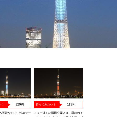
120
Pt
113
Pt
い！
行ってみたい！
外出も可能なので、浅草デー
ミュー近くの隅田公園より。季節のイ