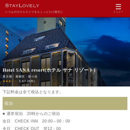
いつものホテルライフをちょっとだけ贅沢に
メニュー
Hotel SANA resort(ホテル サナ リゾート)
東京都・葛飾区・新小岩
★★★☆☆
3.67
(6件)
下記料金は全て税込となります。
宿泊
■ 通常宿泊 20時からのご宿泊
全日 CHECK INN 20:00～00：00
全日 CHECK OUT 翌12：00