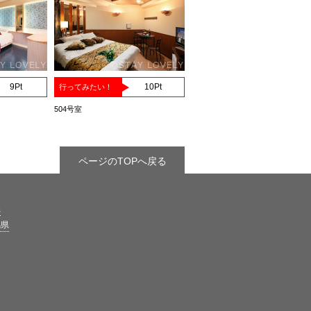
9
Pt
10
Pt
行ってみたい！
504号室
ページのTOPへ戻る
県
馬県