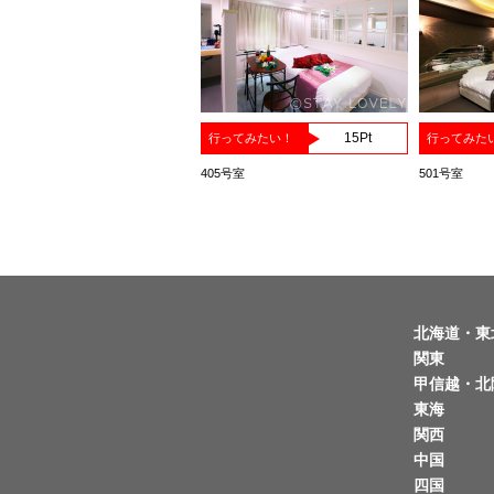
15
Pt
行ってみたい！
行ってみた
405号室
501号室
北海道・東
関東
甲信越・北
東海
関西
中国
四国