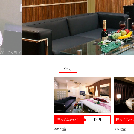
全て
12
Pt
行ってみたい！
行ってみた
401号室
305号室