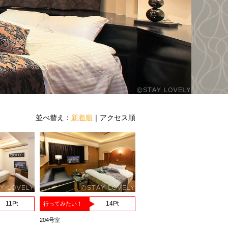
並べ替え：
新着順
｜
アクセス順
11
Pt
14
Pt
行ってみたい！
204号室