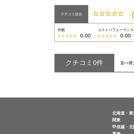
クチコミ総合
外観
コストパフォーマンス
0.00
0.00
クチコミ0件
並べ替
北海道・東
関東
甲信越・北
東海