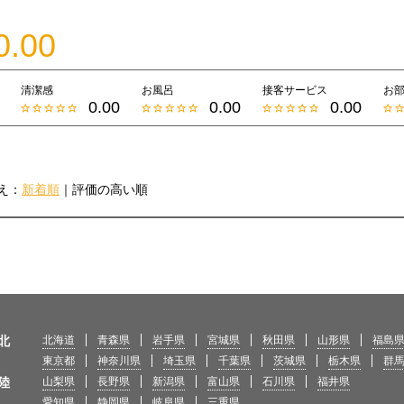
0.00
清潔感
お風呂
接客サービス
お
0.00
0.00
0.00
え：
新着順
｜
評価の高い順
北
北海道
青森県
岩手県
宮城県
秋田県
山形県
福島
東京都
神奈川県
埼玉県
千葉県
茨城県
栃木県
群
陸
山梨県
長野県
新潟県
富山県
石川県
福井県
愛知県
静岡県
岐阜県
三重県