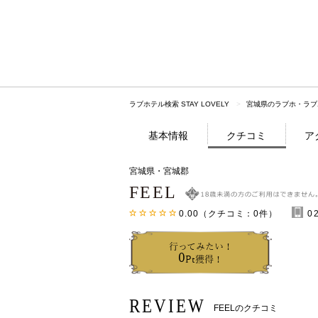
ラブホテル検索 STAY LOVELY
宮城県のラブホ・ラブ
基本情報
クチコミ
ア
宮城県・宮城郡
FEEL
0.00
（クチコミ：
0
件）
0
行ってみたい！
0
Pt獲得！
REVIEW
FEELのクチコミ