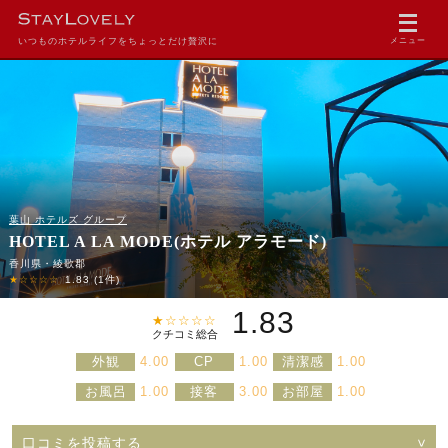
いつものホテルライフをちょっとだけ贅沢に
メニュー
葉山 ホテルズ グループ
HOTEL A LA MODE(ホテル アラモード)
香川県・綾歌郡
★☆☆☆☆
1.83
(1件)
1.83
★☆☆☆☆
クチコミ総合
外観
4.00
CP
1.00
清潔感
1.00
お風呂
1.00
接客
3.00
お部屋
1.00
口コミを投稿する