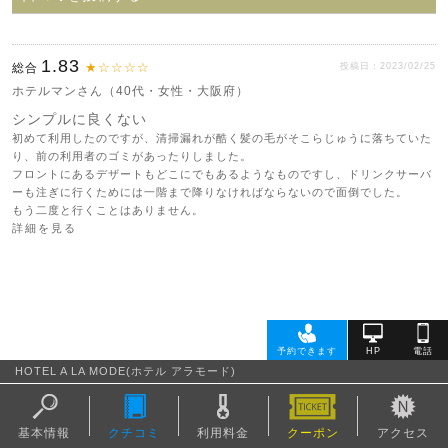
1.83
★☆☆☆☆
総合
投稿日：2023/02/25
ホテルマンさん（40代・女性・大阪府）
シンプルに良くない
初めて利用したのですが、清掃漏れが酷く髪の毛がそこらじゅうに落ちていた
り、前の利用者のゴミがあったりしました。
フロントにあるデザートもどこにでもあるようなものですし、ドリンクサーバ
ーも注ぎに行くためには一階まで降りなければならないので面倒でした。
もう二度と行くことはありません。
詳細を見る
HOTEL A LA MODE(ホテル アラモード)