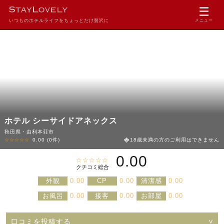
いつものホテルライフをちょっとだけ贅沢に
メニュー
ホテル シーサイドアネックス
秋田県・由利本荘市
☆☆☆☆☆
0.00
(0件)
18歳未満の方のご利用はできません
0.00
☆☆☆☆☆
クチコミ総合
外観
0.00
CP
0.00
清潔感
0.00
お風呂
0.00
接客
0.00
お部屋
0.00
口コミを投稿する