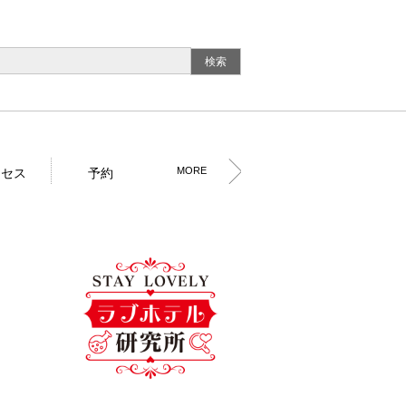
MORE
クセス
予約
イベント
外観
お風