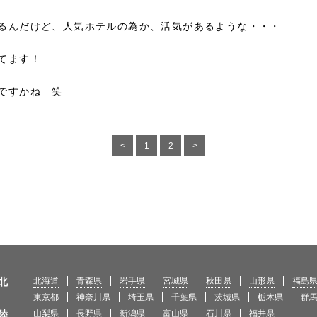
るんだけど、人気ホテルの為か、活気があるような・・・
てます！
ですかね 笑
<
1
2
>
北
北海道
青森県
岩手県
宮城県
秋田県
山形県
福島
東京都
神奈川県
埼玉県
千葉県
茨城県
栃木県
群
陸
山梨県
長野県
新潟県
富山県
石川県
福井県