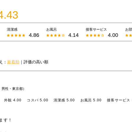
4.43
清潔感
お風呂
接客サービス
お
4.86
4.14
4.00
え：
新着順
｜
評価の高い順
・男性・東京都）
外観 4.00
コスパ 5.00
清潔感 5.00
お風呂 5.00
接客サービス 3
ます！