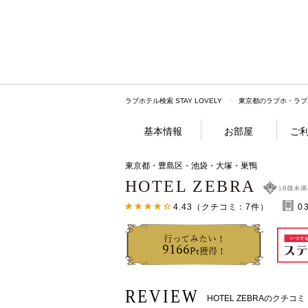
ラブホテル検索 STAY LOVELY
東京都のラブホ・ラブ
基本情報
お部屋
ご
東京都・豊島区・池袋・大塚・巣鴨
HOTEL ZEBRA
4.43
（クチコミ：
7
件）
0
行ってみたい！
9166
Pt獲得！
REVIEW
HOTEL ZEBRAのクチコミ