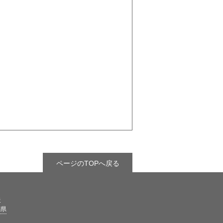
ページのTOPへ戻る
県
馬県