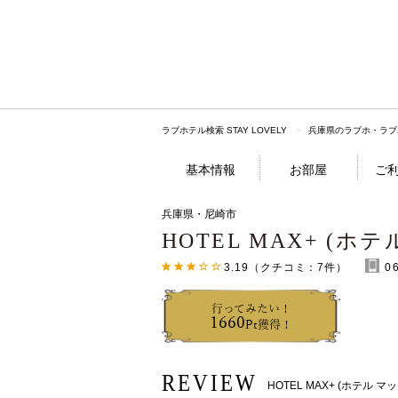
ラブホテル検索 STAY LOVELY
兵庫県のラブホ・ラブ
基本情報
お部屋
ご
兵庫県・尼崎市
HOTEL MAX+ (ホ
3.19
（クチコミ：
7
件）
0
行ってみたい！
1660
Pt獲得！
REVIEW
HOTEL MAX+ (ホテル 