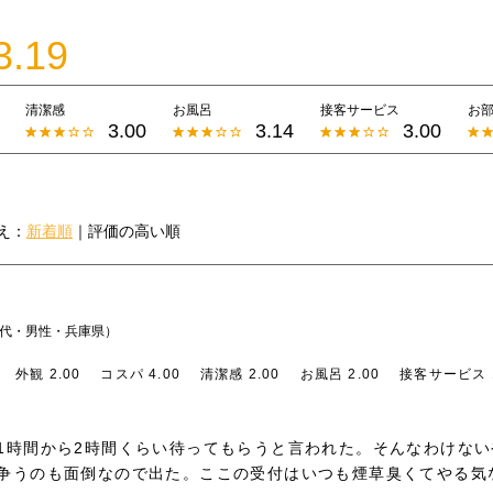
3.19
清潔感
お風呂
接客サービス
お
3.00
3.14
3.00
え：
新着順
｜
評価の高い順
0代・男性・兵庫県）
外観 2.00
コスパ 4.00
清潔感 2.00
お風呂 2.00
接客サービス 1
1時間から2時間くらい待ってもらうと言われた。そんなわけな
争うのも面倒なので出た。ここの受付はいつも煙草臭くてやる気