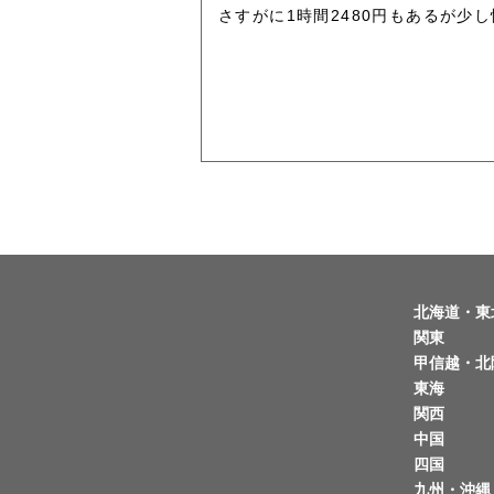
さすがに1時間2480円もあるが少
北海道・東
関東
甲信越・北
東海
関西
中国
四国
九州・沖縄