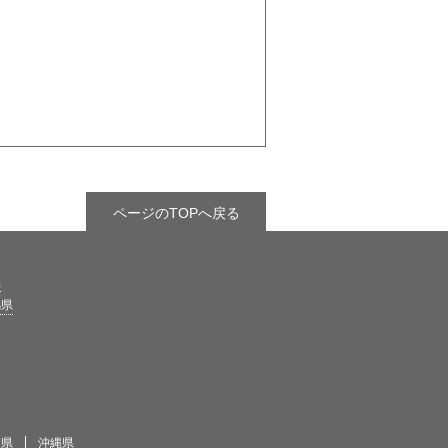
ページのTOPへ戻る
県
馬県
島県
沖縄県