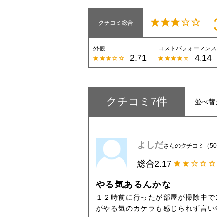
クチコミ総合
外観
コストパフォーマンス
2.71
4.14
クチコミ7件
並べ替
よしだ
さんのクチコミ（5
総合
2.17
やる気あるんかな
１２時前に行ったが部屋が掃除中で
がやる気のカケラも感じられず言い