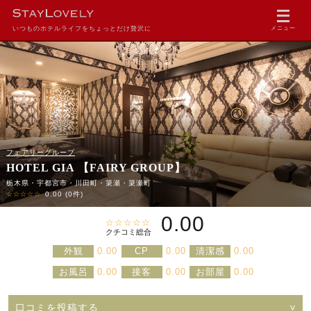
いつものホテルライフをちょっとだけ贅沢に
メニュー
フェアリーグループ
HOTEL GIA 【FAIRY GROUP】
栃木県・宇都宮市・川田町・簗瀬・簗瀬町
☆☆☆☆☆
0.00
(0件)
0.00
☆☆☆☆☆
クチコミ総合
外観
0.00
CP
0.00
清潔感
0.00
お風呂
0.00
接客
0.00
お部屋
0.00
口コミを投稿する