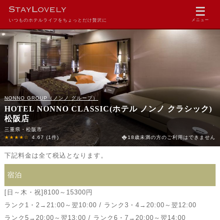
いつものホテルライフをちょっとだけ贅沢に
メニュー
NONNO GROUP（ノンノ グループ）
HOTEL NONNO CLASSIC(ホテル ノンノ クラシック)
松阪店
三重県・松阪市
★★★★☆
4.67
(1件)
18歳未満の方のご利用はできません
下記料金は全て税込となります。
宿泊
[日～木・祝]8100～15300円
ランク1・2→21:00～翌10:00 / ランク3・4→20:00～翌12:00
ランク5→20:00～翌13:00 / ランク6・7→20:00～翌14:00