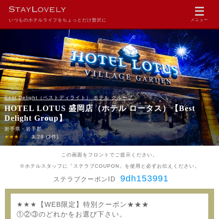
いつものホテルライフをちょっとだけ贅沢に
メニュー
Best Delight（ベストディライト） ホテル グループ
HOTEL LOTUS 盛岡店（ホテル ロータス）【Best
Delight Group】
岩手県・岩手郡
★★★☆☆
3.28
(3件)
この画面をフロントでご提示ください。
※ホテルスタッフに「ステラブCOUPON」を使用と必ずお伝えください。
9dh153991
ステラブクーポンID
★★★【WEB限定】特別クーポン★★★
①②③のどれかをお選び下さい。