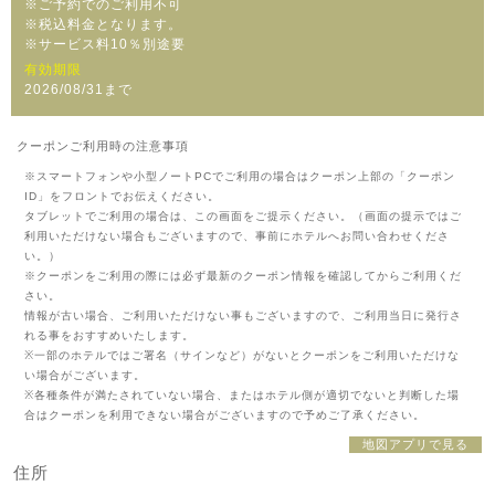
※ご予約でのご利用不可
※税込料金となります。
※サービス料10％別途要
有効期限
2026/08/31まで
クーポンご利用時の注意事項
※スマートフォンや小型ノートPCでご利用の場合はクーポン上部の「クーポン
ID」をフロントでお伝えください。
タブレットでご利用の場合は、この画面をご提示ください。（画面の提示ではご
利用いただけない場合もございますので、事前にホテルへお問い合わせくださ
い。）
※クーポンをご利用の際には必ず最新のクーポン情報を確認してからご利用くだ
さい。
情報が古い場合、ご利用いただけない事もございますので、ご利用当日に発行さ
れる事をおすすめいたします。
※一部のホテルではご署名（サインなど）がないとクーポンをご利用いただけな
い場合がございます。
※各種条件が満たされていない場合、またはホテル側が適切でないと判断した場
合はクーポンを利用できない場合がございますので予めご了承ください。
地図アプリで見る
住所