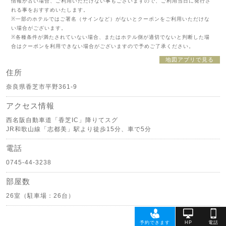
情報が古い場合、ご利用いただけない事もございますので、ご利用当日に発行さ
れる事をおすすめいたします。
※一部のホテルではご署名（サインなど）がないとクーポンをご利用いただけな
い場合がございます。
※各種条件が満たされていない場合、またはホテル側が適切でないと判断した場
合はクーポンを利用できない場合がございますので予めご了承ください。
地図アプリで見る
住所
奈良県香芝市平野361-9
アクセス情報
西名阪自動車道「香芝IC」降りてスグ
JR和歌山線「志都美」駅より徒歩15分、車で5分
電話
0745-44-3238
部屋数
26室（駐車場：26台）