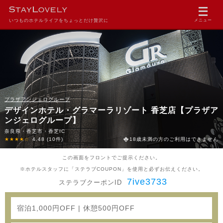
いつものホテルライフをちょっとだけ贅沢に
メニュー
プラザアンジェログループ
デザインホテル・グラマーラリゾート 香芝店【プラザア
ンジェログループ】
奈良県・香芝市・香芝IC
★★★★☆
4.48
(10件)
18歳未満の方のご利用はできません
この画面をフロントでご提示ください。
※ホテルスタッフに「ステラブCOUPON」を使用と必ずお伝えください。
7ive3733
ステラブクーポンID
宿泊1,000円OFF | 休憩500円OFF