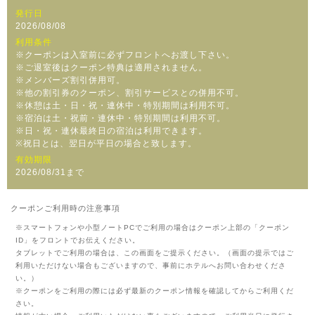
発行日
2026/08/08
利用条件
※クーポンは入室前に必ずフロントへお渡し下さい。
※ご退室後はクーポン特典は適用されません。
※メンバーズ割引併用可。
※他の割引券のクーポン、割引サービスとの併用不可。
※休憩は土・日・祝・連休中・特別期間は利用不可。
※宿泊は土・祝前・連休中・特別期間は利用不可。
※日・祝・連休最終日の宿泊は利用できます。
※祝日とは、翌日が平日の場合と致します。
有効期限
2026/08/31まで
クーポンご利用時の注意事項
※スマートフォンや小型ノートPCでご利用の場合はクーポン上部の「クーポン
ID」をフロントでお伝えください。
タブレットでご利用の場合は、この画面をご提示ください。（画面の提示ではご
利用いただけない場合もございますので、事前にホテルへお問い合わせくださ
い。）
※クーポンをご利用の際には必ず最新のクーポン情報を確認してからご利用くだ
さい。