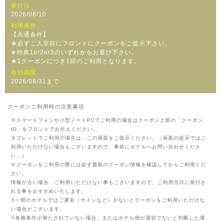
発行日
2026/08/10
利用条件
【共通条件】
★必ずご入室前にフロントにクーポンをご提示下さい。
★特典1or2or3のいずれかをお選び下さい。
★1クーポンにつき1回のご利用となります。
有効期限
2026/08/31まで
クーポンご利用時の注意事項
※スマートフォンや小型ノートPCでご利用の場合はクーポン上部の「クーポン
ID」をフロントでお伝えください。
タブレットでご利用の場合は、この画面をご提示ください。（画面の提示ではご
利用いただけない場合もございますので、事前にホテルへお問い合わせくださ
い。）
※クーポンをご利用の際には必ず最新のクーポン情報を確認してからご利用くだ
さい。
情報が古い場合、ご利用いただけない事もございますので、ご利用当日に発行さ
れる事をおすすめいたします。
※一部のホテルではご署名（サインなど）がないとクーポンをご利用いただけな
い場合がございます。
※各種条件が満たされていない場合、またはホテル側が適切でないと判断した場