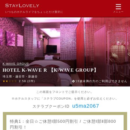
いつものホテルライフをちょっとだけ贅沢に
メニュー
K-WAVE GROUP
HOTEL K-WAVE R 【K-WAVE GROUP】
埼玉県・越谷市・新越谷
★★☆☆☆
2.58
(2件)
18歳未満の方のご利用はできません
この画面をフロントでご提示ください。
※ホテルスタッフに「ステラブCOUPON」を使用と必ずお伝えください。
u5ma2067
ステラブクーポンID
特典1：全日☆ご休憩Ⅰ部500円割引 / ご休憩Ⅰ部Ⅱ部800
円割引！