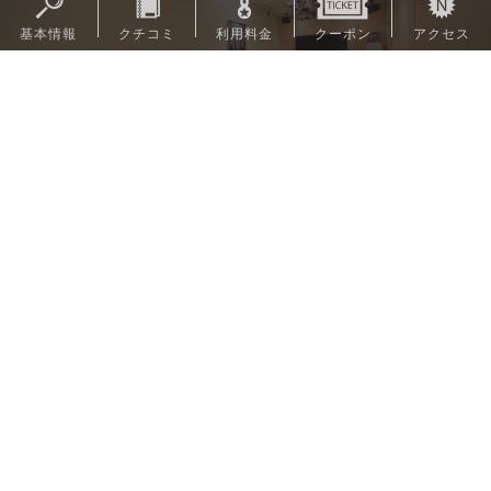
お部屋
11/22
行ってみたい！
51
Pt
106号室-3