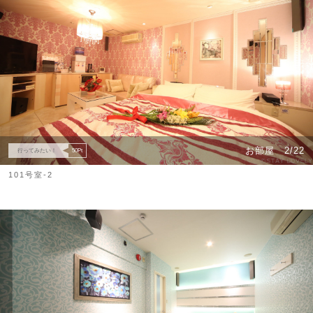
お部屋
2/22
行ってみたい！
50
Pt
101号室-2