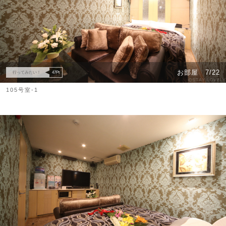
お部屋
7/22
行ってみたい！
47
Pt
105号室-1