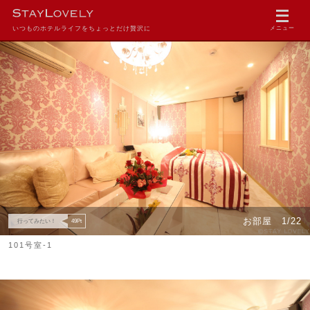
いつものホテルライフをちょっとだけ贅沢に
メニュー
お部屋
1/22
行ってみたい！
49
Pt
101号室-1