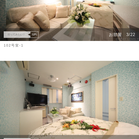
お部屋
3/22
行ってみたい！
52
Pt
102号室-1