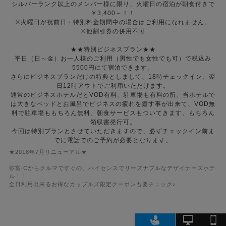
シルバーランク以上のメンバー様に限り、火曜日の宿泊が朝食付きで
￥3,400～！！
※火曜日が祝前日・特別料金期間中の場合はご利用になれません。
※他割引券の併用不可
★★特別ビジネスプラン★★
平日（日～金）お一人様のご利用（男性でも女性でも可）で税込み
5500円にて宿泊できます。
さらにビジネスプランだけの特典としまして、18時チェックイン、翌
日12時アウトでご利用いただけます。
通常のビジネスホテルだとVOD有料、駐車場も有料の所、当ホテルで
は大きなベッドとお風呂でビジネスの疲れを癒す事が出来て、VOD無
料で駐車場ももちろん無料、朝食サービスもついてきます。もちろん
領収書発行可。
今回は特別プランとさせていただきますので、必ずチェックイン前ま
でに電話でのご予約が必要となります。
★2018年7月リニューアル★
弥富ICからクルマですぐの、ハイセンスでリーズナブルなデザイナーズホテ
ル！！
全日利用出来るお得なカップルズ限定クーポンも要チェック♪