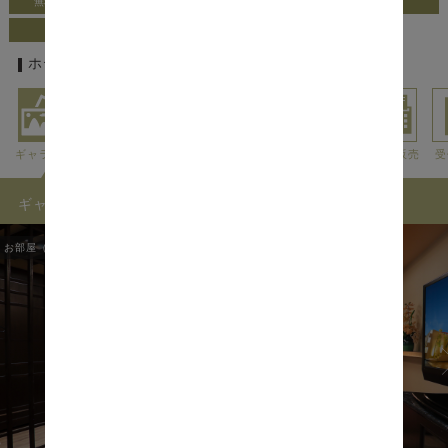
無料レンタル品豊富
期間限定イベント有
本格的なフード
こだわりベッド
絶景が望める
ホテルの基本情報
ギャラリー
アクセス
利用料金
外出情報
アメニティ
貸出・販売
受
ギャラリー
お部屋（ROOMS）
1
/
61