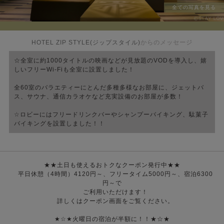
全ての写真を見る
HOTEL ZIP STYLE(ジップスタイル)
からのメッセージ
☆全室に約1000タイトルの映画などが見放題のVODを導入し、嬉
しいフリーWi-Fiも全室に設置しました！
全60室のバラエティーにとんだ多種多様なお部屋に、ジェットバ
ス、サウナ、通信カラオケなど充実設備のお部屋が多数！
☆ロビーにはフリードリンクバーやシャンプーバイキング、駄菓子
バイキングを設置しました！！
★★土日も使えるおトクなクーポン発行中★★
平日休憩（4時間）4120円～、フリータイム5000円～、宿泊6300
円～で
ご利用いただけます！
詳しくはクーポン画面をご覧ください。
★☆★火曜日の宿泊が半額に！！★☆★