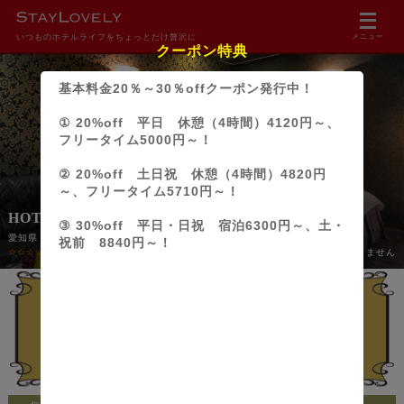
いつものホテルライフをちょっとだけ贅沢に
メニュー
クーポン特典
基本料金20％～30％offクーポン発行中！
① 20%off 平日 休憩（4時間）4120円～、
フリータイム5000円～！
② 20%off 土日祝 休憩（4時間）4820円
～、フリータイム5710円～！
HOTEL ZIP STYLE(ジップスタイル)
③ 30%off 平日・日祝 宿泊6300円～、土・
愛知県・愛西市
祝前 8840円～！
☆☆☆☆☆
0.00
(0件)
18歳未満の方のご利用はできません
行ってみたい！
Pt獲得！
814