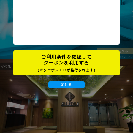
全ての写真を見る
ご利用条件を確認して
クーポンを利用する
その他（OTHER）
1
/
6
（※クーポンＩＤが発行されます）
閉じる