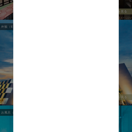
全ての写真を見る
外観（EXTERIOR）
1
/
1
全ての写真を見る
お風呂（BATH ROOM）
1
/
4