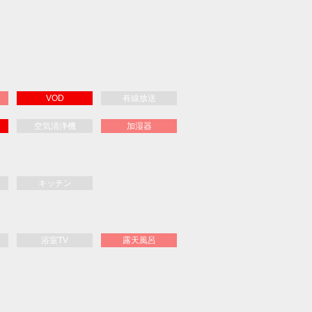
VOD
有線放送
空気清浄機
加湿器
キッチン
浴室TV
露天風呂