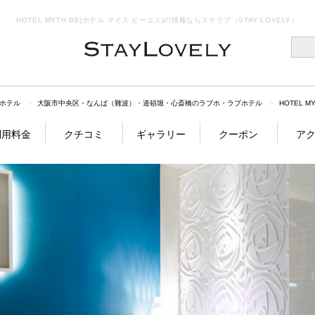
HOTEL MYTH BS(ホテル マイス ビーエス)の情報ならステラブ（STAY LOVELY）
ホテル
大阪市中央区・なんば（難波）・道頓堀・心斎橋のラブホ・ラブホテル
HOTEL M
利用料金
クチコミ
ギャラリー
クーポン
ア