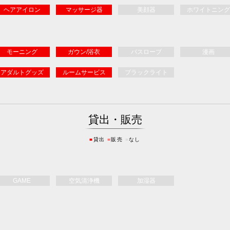
ヘアアイロン
マッサージ器
美顔器
ホワイトニング
モーニング
ガウン/浴衣
バスローブ
漫画
アダルトグッズ
ルームサービス
ブラックライト
貸出・販売
■
貸出
■
販売
■
なし
GAME
空気清浄機
加湿器