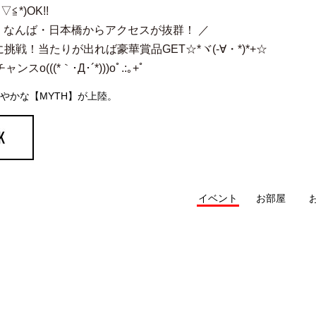
*)OK!!
ン！なんば・日本橋からアクセスが抜群！ ／
戦！当たりが出れば豪華賞品GET☆*ヾ(-∀・*)*+☆
((*｀･Д･´*)))oﾟ.:｡+ﾟ
やかな【MYTH】が上陸。
イベント
お部屋