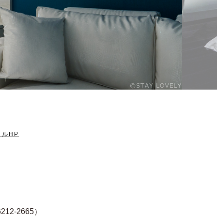
ャルHP
2-2665）