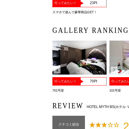
23
Pt
行ってみたい！
スマホで遊んで豪華商品GET！
GALLERY RANKIN
70
Pt
行ってみたい！
行ってみた
701号室
101号室
REVIEW
HOTEL MYTH BS(ホテ
2
クチコミ総合