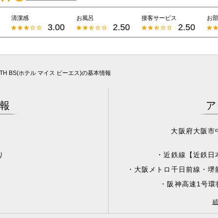
清潔感
お風呂
接客サービス
お
3.00
2.50
2.50
MYTH BS(ホテル マイス ビーエス)の基本情報
報
ア
可
大阪府大阪市中
り
・近鉄線【近鉄日
・大阪メトロ千日前線・堺
・阪神高速1号環
・阪神高速15号