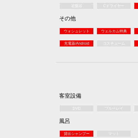
岩盤浴
Cドライヤー
その他
ウォシュレット
ウェルカム特典
充電器/Android
コスチューム
客室設備
DVD
ブルーレイ
風呂
貸出シャンプー
マット