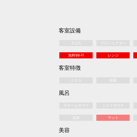
客室設備
5.1ch
プロジェクター
無料Wi-Fi
レンジ
客室特徴
テラス
和室
風呂
スチームサウナ
ミストサウナ
温泉
マット
美容