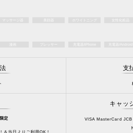
マッサージ器
美顔器
ホワイトニング
女性化粧品
漫画
プレッサー
充電器/iPhone
充電器/Android
法
支
ト
キャッ
限定
VISA MasterCard JCB
！＆当日よりご利用OK！