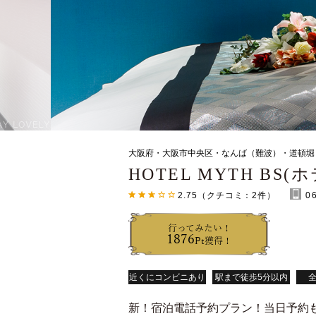
大阪府・大阪市中央区・なんば（難波）・道頓
HOTEL MYTH BS
2.75
（クチコミ：
2
件）
0
行ってみたい！
1876
Pt獲得！
近くにコンビニあり
駅まで徒歩5分以内
全
新！宿泊電話予約プラン！当日予約もOK