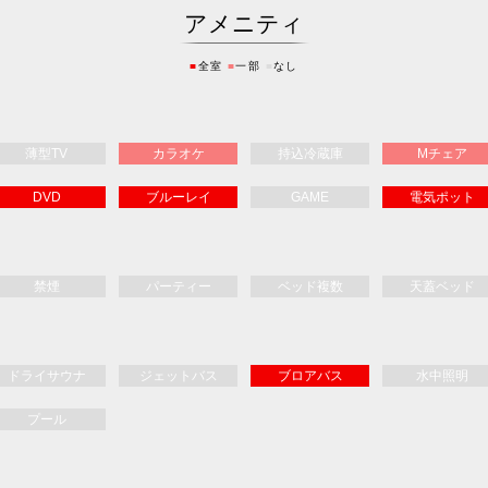
アメニティ
■
全室
■
一部
■
なし
薄型TV
カラオケ
持込冷蔵庫
Mチェア
DVD
ブルーレイ
GAME
電気ポット
禁煙
パーティー
ベッド複数
天蓋ベッド
ドライサウナ
ジェットバス
ブロアバス
水中照明
プール