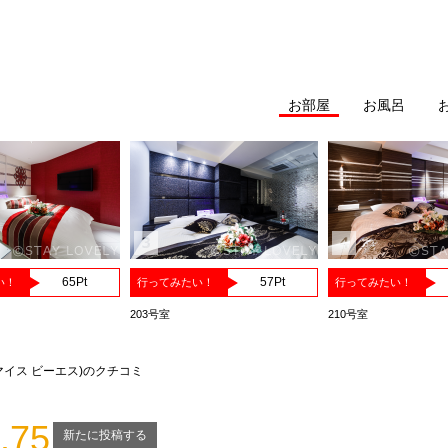
G
お部屋
お風呂
65
Pt
57
Pt
い！
行ってみたい！
行ってみたい！
203号室
210号室
ル マイス ビーエス)のクチコミ
.75
新たに投稿する