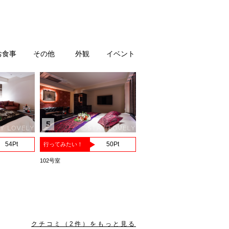
お食事
その他
外観
イベント
54
Pt
50
Pt
行ってみたい！
102号室
クチコミ（
2
件）をもっと見る