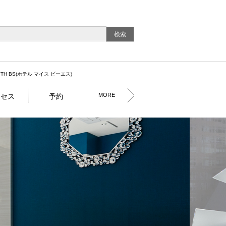
YTH BS(ホテル マイス ビーエス)
MORE
クセス
予約
イベント
お食事
外