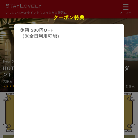
いつものホテルライフをちょっとだけ贅沢に
メニュー
クーポン特典
休憩 500円OFF
（※全日利用可能）
Best Delight（ベストディライト） ホテル グループ
HOTEL LOTUS Modern 堺店（ホテル ロータス モダ
ン）【Best Delight Group】
大阪府・堺市・堺東・堺ＩＣ・三国ヶ丘
★★★★☆
4.17
(1件)
18歳未満の方のご利用はできません
行ってみたい！
Pt獲得！
2309