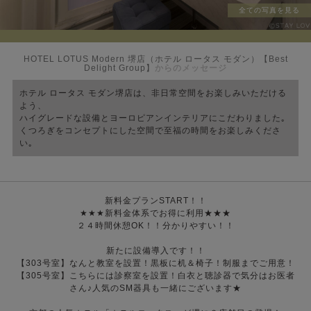
全ての写真を見る
HOTEL LOTUS Modern 堺店（ホテル ロータス モダン）【Best
Delight Group】
からのメッセージ
ホテル ロータス モダン堺店は、非日常空間をお楽しみいただける
よう、
ハイグレードな設備とヨーロピアンインテリアにこだわりました｡
くつろぎをコンセプトにした空間で至福の時間をお楽しみくださ
い｡
新料金プランSTART！！
★★★新料金体系でお得に利用★★★
２４時間休憩OK！！分かりやすい！！
新たに設備導入です！！
【303号室】なんと教室を設置！黒板に机＆椅子！制服までご用意！
【305号室】こちらには診察室を設置！白衣と聴診器で気分はお医者
さん♪人気のSM器具も一緒にございます★