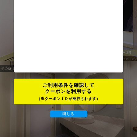
全ての写真を見る
その他（OTHER）
1
/
10
ご利用条件を確認して
クーポンを利用する
（※クーポンＩＤが発行されます）
閉じる