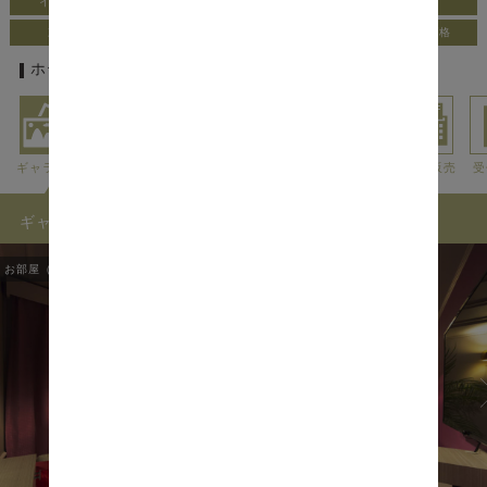
インター車5分以内
同性での利用OK
全室Wi-Fi無料
刺激的な部屋有
コンセプトルーム有
リーズナブルな価格
ホテルの基本情報
ギャラリー
アクセス
利用料金
外出情報
アメニティ
貸出・販売
受
ギャラリー
お部屋（ROOMS）
1
/
38