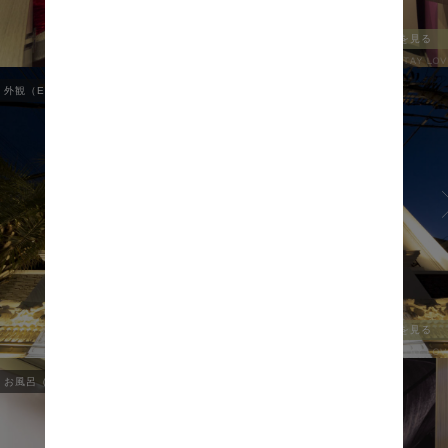
全ての写真を見る
外観（EXTERIOR）
1
/
4
全ての写真を見る
お風呂（BATH ROOM）
1
/
17