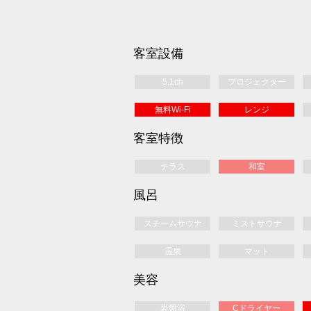
客室設備
5.1ch
プロジェクター
無料Wi-Fi
レンジ
客室特徴
テラス
和室
風呂
スチームサウナ
ミストサウナ
温泉
マット
美容
岩盤浴
Cドライヤー