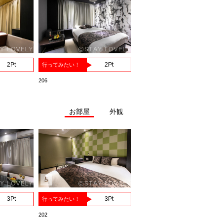
2
Pt
2
Pt
行ってみたい！
206
お部屋
外観
3
Pt
3
Pt
行ってみたい！
202