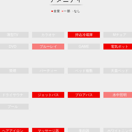
最寄りイ
■
全室
■
一部
■
なし
中国自動車道 
薄型TV
カラオケ
持込冷蔵庫
Mチェア
DVD
ブルーレイ
GAME
電気ポット
禁煙
パーティー
ベッド複数
天蓋ベッド
ドライサウナ
ジェットバス
ブロアバス
水中照明
プール
ヘアアイロン
マッサージ器
美顔器
ホワイトニング