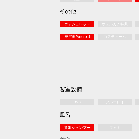
その他
ウォシュレット
ウェルカム特典
充電器/Android
コスチューム
客室設備
DVD
ブルーレイ
風呂
貸出シャンプー
マット