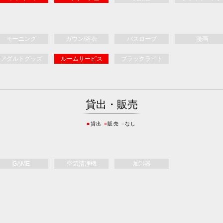
モーニング
ガウン/浴衣
バスローブ
漫画
アダルトグッズ
ルームサービス
ブラックライト
貸出・販売
■
貸出
■
販売
■
なし
GAME
空気清浄機
加湿器