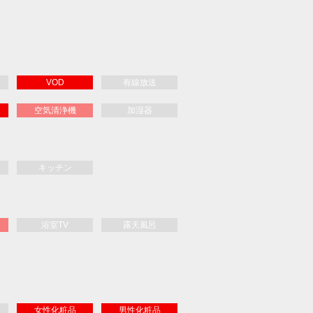
ンターチェンジ
/ 下関 -- 車8分
VOD
有線放送
空気清浄機
加湿器
キッチン
浴室TV
露天風呂
女性化粧品
男性化粧品