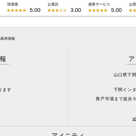
清潔感
お風呂
接客サービス
お
5.00
3.00
5.00
の基本情報
報
ア
可
山口県下関
ります
下関インタ
唐戸市場まで徒歩
JR九州 / JR鹿児島本線(下
アメニティ