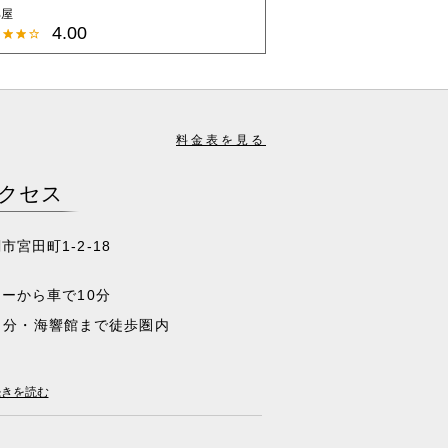
部屋
4.00
料金表を見る
クセス
市宮田町1-2-18
ーから車で10分
５分・海響館まで徒歩圏内
最寄り駅
続きを読む
関・門司港～博多) 下関 -- 車10分