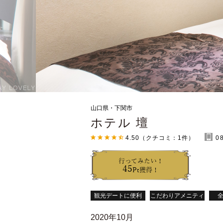
山口県・下関市
ホテル 壇
4.50
（クチコミ：
1
件）
0
行ってみたい！
45
Pt獲得！
観光デートに便利
こだわりアメニティ
全
2020年10月