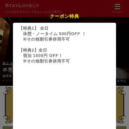
いつものホテルライフをちょっとだけ贅沢に
メニュー
クーポン特典
【特典1】 全日
休憩・ノータイム 500円OFF ！
※その他割引券併用不可
【特典2】全日
宿泊 1000円 OFF！
※その他割引券併用不可
葉山 ホテルズ グループ
ホテル オー
福岡県・糟屋郡
☆☆☆☆☆
0.00
(0件)
18歳未満の方のご利用はできません
行ってみたい！
Pt獲得！
44