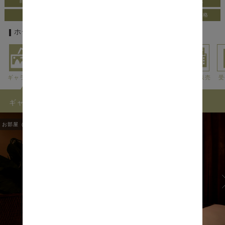
静かな立地・郊外
こだわりアメニティ
ワンガレージ式
全室Wi-Fi無料
無料フードサービス
リーズナブルな価格
ホテルの基本情報
ギャラリー
アクセス
利用料金
外出情報
アメニティ
貸出・販売
受
ギャラリー
お部屋（ROOMS）
1
/
9