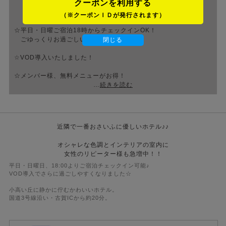
クーポンを利用する
（※クーポンＩＤが発行されます）
☆平日・日曜ご宿泊18時からチェックインOK！
ごゆっくりお過ごしいただけます。
閉じる
☆VOD導入いたしました！
☆メンバー様、無料メニューがお得！
宿泊にはミールサービス
休憩には2品選べるデザート付！
☆土日祝サービスタイム 18時まで延長！
近隣で一番おさいふに優しいホテル♪♪
オシャレな色調とインテリアの室内に
女性のリピーター様も急増中！！
平日・日曜日、18:00よりご宿泊チェックイン可能♪
VOD導入でさらに過ごしやすくなりました☆
小高い丘に静かに佇むかわいいホテル。
国道3号線沿い・古賀ICから約20分。