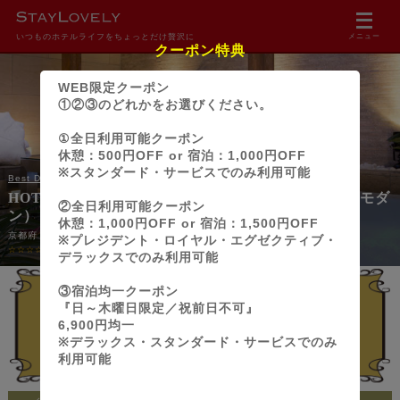
いつものホテルライフをちょっとだけ贅沢に
メニュー
クーポン特典
WEB限定クーポン
①②③のどれかをお選びください。
①全日利用可能クーポン
休憩：500円OFF or 宿泊：1,000円OFF
※スタンダード・サービスでのみ利用可能
Best Delight（ベストディライト） ホテル グループ
HOTEL LOTUS Modern 京都店（ホテル ロータス モダ
②全日利用可能クーポン
ン）【Best Delight Group】
休憩：1,000円OFF or 宿泊：1,500円OFF
京都府・京都市伏見区・京都南IC
※プレジデント・ロイヤル・エグゼクティブ・
☆☆☆☆☆
0.00
(0件)
デラックスでのみ利用可能
③宿泊均一クーポン
『日～木曜日限定／祝前日不可』
行ってみたい！
6,900円均一
Pt獲得！
10699
※デラックス・スタンダード・サービスでのみ
利用可能