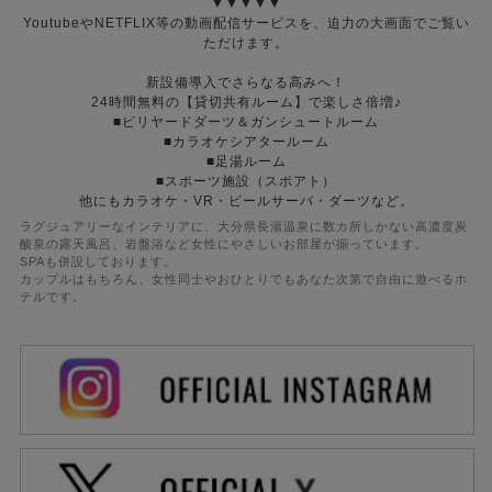
▼▼▼▼▼
YoutubeやNETFLIX等の動画配信サービスを、迫力の大画面でご覧い
ただけます。
新設備導入でさらなる高みへ！
24時間無料の【貸切共有ルーム】で楽しさ倍増♪
■ビリヤードダーツ＆ガンシュートルーム
■カラオケシアタールーム
■足湯ルーム
■スポーツ施設（スポアト）
他にもカラオケ・VR・ビールサーバ・ダーツなど。
ラグジュアリーなインテリアに、大分県長湯温泉に数カ所しかない高濃度炭
酸泉の露天風呂、岩盤浴など女性にやさしいお部屋が揃っています。
SPAも併設しております。
カップルはもちろん、女性同士やおひとりでもあなた次第で自由に遊べるホ
テルです。