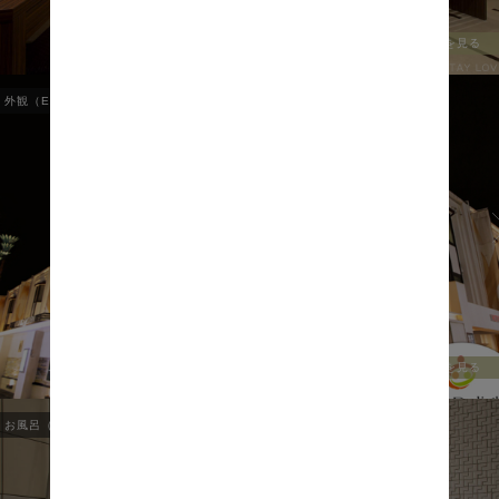
全ての写真を見る
外観（EXTERIOR）
1
/
5
全ての写真を見る
お風呂（BATH ROOM）
1
/
22