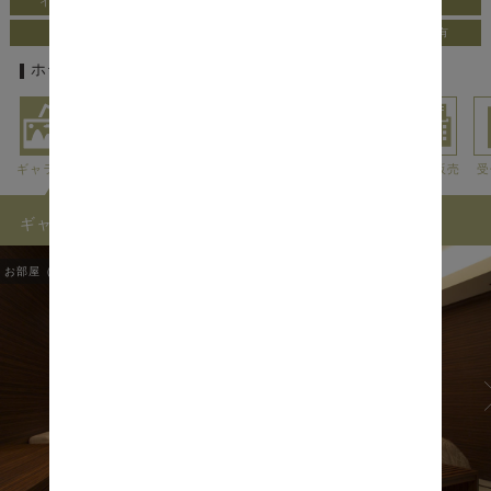
インター車5分以内
本格エステサービス
24時間休憩あり
女子会ＯＫ
カップルで岩盤浴
露天風呂付客室有
ホテルの基本情報
ギャラリー
アクセス
利用料金
外出情報
アメニティ
貸出・販売
受
ギャラリー
お部屋（ROOMS）
1
/
57