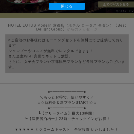
全ての写真を見る
閉じる
HOTEL LOTUS Modern 京都店（ホテル ロータス モダン）【Best
Delight Group】
からのメッセージ
>ご宿泊のお客様にはモーニングセットを無料にてご提供しており
ます！
シャンプーやコスメが無料でレンタルできます！
また全室Wi-Fi完備でネットし放題。
さらに、女子会プランや京都観光プランなど各種プランもございま
す。
●━━━━━━━━━━━━━━●
＼もっとお得で、使いやすく／
☆☆新料金＆新プランSTART!☆☆
●━━━━━━━━━━━━━━●
┗【フリータイム】最大13時間！
┗【深夜宿泊均一】23時～チェックインがお得！
▼▼▼▼▼《 クロームキャスト 全室設置 いたしました 》