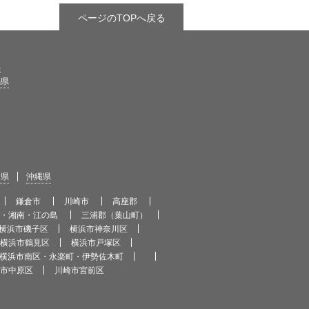
ページのTOPへ戻る
県
馬県
島県
沖縄県
鎌倉市
川崎市
高座郡
市・湘南・江の島
三浦郡（葉山町）
横浜市磯子区
横浜市神奈川区
横浜市鶴見区
横浜市戸塚区
横浜市南区・永楽町・伊勢佐木町
市中原区
川崎市宮前区