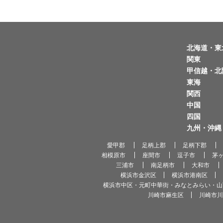
北海道・東
関東
甲信越・北
東海
関西
中国
四国
九州・沖縄
愛甲郡
足柄上郡
足柄下郡
相模原市
座間市
逗子市
茅
三浦市
南足柄市
大和市
横浜市金沢区
横浜市港南区
横浜市中区・元町中華街・みなとみらい・山
川崎市麻生区
川崎市川