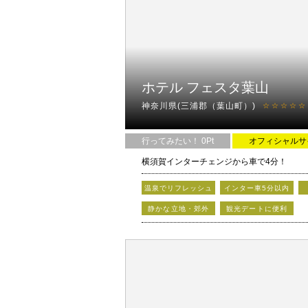
ホテル フェスタ葉山
神奈川県(三浦郡（葉山町）)
☆☆☆☆☆
行ってみたい！ 0Pt
オフィシャルサ
横須賀インターチェンジから車で4分！
葉山、逗子、鎌倉、湘南デートのご利用に…
温泉でリフレッシュ
インター車5分以内
ゆっくり充実に過ごせるサービスを充実して
静かな立地・郊外
観光デートに便利