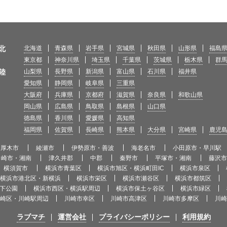
北
北海道
青森県
岩手県
宮城県
秋田県
山形県
福島
東京都
神奈川県
埼玉県
千葉県
茨城県
栃木県
群
陸
山梨県
長野県
新潟県
富山県
石川県
福井県
愛知県
静岡県
岐阜県
三重県
大阪府
兵庫県
京都府
滋賀県
奈良県
和歌山県
岡山県
広島県
鳥取県
島根県
山口県
徳島県
香川県
愛媛県
高知県
福岡県
佐賀県
長崎県
熊本県
大分県
宮崎県
鹿児
厚木市
綾瀬市
伊勢原市・善波
海老名市
小田原市・早川駅
ヶ崎市・湘南
津久井郡
中郡
秦野市
平塚市・湘南
藤沢
横須賀市
横浜市青葉区
横浜市旭区・横浜町田IC
横浜市泉区
横浜市港北区・新横浜
横浜市栄区
横浜市瀬谷区
横浜市都筑区
下公園
横浜市西区・横浜駅周辺
横浜市保土ヶ谷区
横浜市緑区
崎区・川崎駅周辺
川崎市幸区
川崎市高津区
川崎市多摩区
川崎
ラブマチ
運営会社
プライバシーポリシー
利用規約