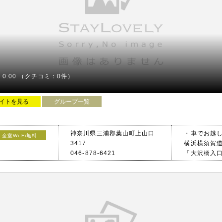
0.00
（クチコミ：0件）
イトを見る
グループ一覧
神奈川県三浦郡葉山町上山口
・車でお越
全室Wi-Fi無料
3417
横浜横須賀道
おります
046-878-6421
「大沢橋入
・電車でお
京急本線 逸
京急本線 安
分
JR横須賀線