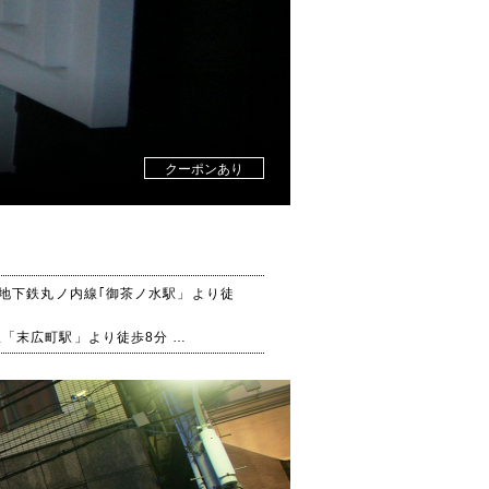
クーポンあり
、地下鉄丸ノ内線｢御茶ノ水駅」より徒
線「末広町駅」より徒歩8分
・清水坂下を北へ上り右折"