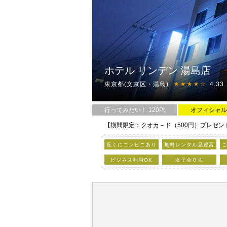
ホテル リンデン 湯島店
東京都(文京区・湯島)
4.33
★★★★☆
行ってみたい！ 120Pt
オフィシャル
【期間限定：クオカ－ド（500円）プレゼ
近くにコンビニあり
無料レンタル品豊富
ビジネス利用OK
女子会ＯＫ