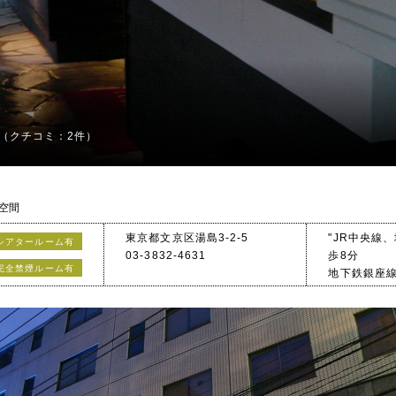
（クチコミ：2件）
空間
東京都文京区湯島3-2-5
"JR中央線
シアタールーム有
03-3832-4631
歩8分
完全禁煙ルーム有
地下鉄銀座
神田明神付近