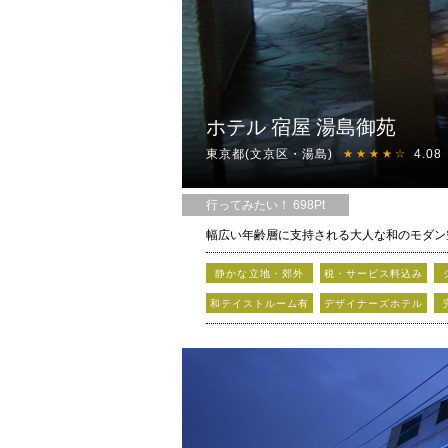
ホテル 宿屋 湯島御苑
東京都(文京区・湯島)
4.08
★★★★☆
行ってみたい！ 698Pt
幅広い年齢層に支持される大人な和のモダン
静かな立地・郊外
税・サービス料込み
和テイストルーム有
デザイナーズホテル