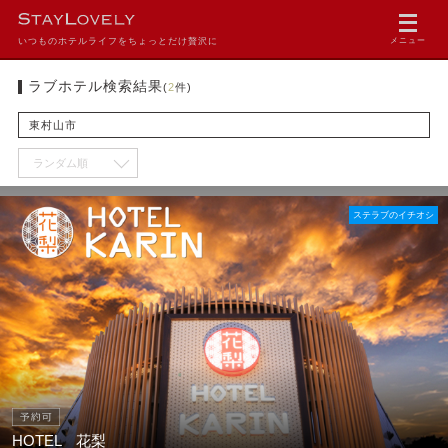
いつものホテルライフをちょっとだけ贅沢に
メニュー
ラブホテル検索結果
(
2
件)
東村山市
ステラブのイチオシ
HOTEL 花梨