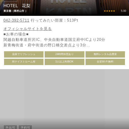
HOTEL 花梨
東京都（東村山市 ）
★★★★★
5.00
042-392-5711
行ってみたい部屋：513Pt
オフィシャルサイトを見る
■お車の場合■
関越自動車道所沢IC、中央自動車道国立府中ICより20分
新青梅街道・府中街道の野口橋交差点より3分
◎東村山浄水場北側
温泉でリフレッシュ
24時間休憩あり
無料レンタル品豊富
□電車の場合□
和テイストルーム有
3人以上利用OK
全室Wi-Fi無料
西武新宿線東村山駅より徒歩15分・車3分