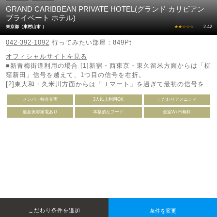
GRAND CARIBBEAN PRIVATE HOTEL(グランド カリビアン
プライベート ホテル)
東京都（東村山市 ）
★★☆☆☆
2.42
042-392-1092
行ってみたい部屋：849Pt
オフィシャルサイトを見る
■新青梅街道利用の場合 [1]新宿・西東京・東久留米方面からは「柳
窪新田」信号を越えて、1つ目の信号を右折。
[2]東大和・久米川方面からは「Ｊマート」を過ぎて最初の信号を左
折。 ☆[1][2]いずれも『サイゼリヤ』さんが目印です
メンバー特典充実
3人以上利用OK
こだわりアメニティ
最新美容家電あり
本格的なフード
全室Wi-Fi無料
条件を変更