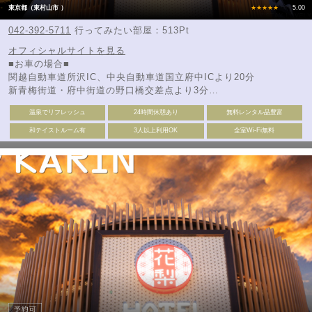
東京都（東村山市 ）
★★★★★
5.00
042-392-5711
行ってみたい部屋：513Pt
オフィシャルサイトを見る
■お車の場合■
関越自動車道所沢IC、中央自動車道国立府中ICより20分
新青梅街道・府中街道の野口橋交差点より3分
◎東村山浄水場北側
温泉でリフレッシュ
24時間休憩あり
無料レンタル品豊富
□電車の場合□
和テイストルーム有
3人以上利用OK
全室Wi-Fi無料
西武新宿線東村山駅より徒歩15分・車3分