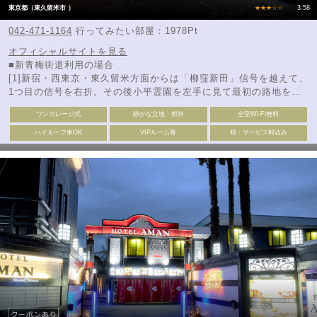
東京都（東久留米市 ）
★★★☆☆
3.58
042-471-1164
行ってみたい部屋：1978Pt
オフィシャルサイトを見る
■新青梅街道利用の場合
[1]新宿・西東京・東久留米方面からは「柳窪新田」信号を越えて、
1つ目の信号を右折。その後小平霊園を左手に見て最初の路地を右
に曲がると右手にございます。
ワンガレージ式
静かな立地・郊外
全室Wi-Fi無料
[2]東大和・久米川方面からは「Ｊマート」を過ぎて最初の信号を左
折。その後小平霊園を左手に見て最初の路地を右に曲がると右手に
ハイルーフ車OK
VIPルーム有
税・サービス料込み
ございます。
☆[1][2]いずれもサイゼリヤを目印に路地を入る。
-新青梅街道接続-
※府中・国分寺方面からは新小金井街道を北上し、「滝山南」を左
折。
※清瀬方面からは新小金井街道を南下し、「滝山南」を右折。