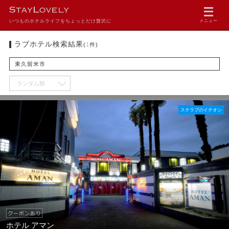
いつものホテルライフをちょっとだけ贅沢に
メニュー
ラブホテル検索結果
(
1
件)
東久留米市
ステラブのイチオシ
ホテル アマン