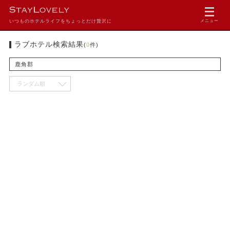
いつものホテルライフをちょっとだけ贅沢に
メニュー
ラブホテル検索結果
(
0
件)
鹿角郡