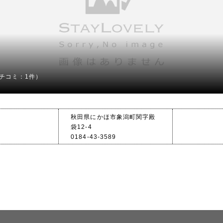
チコミ：1件）
秋田県にかほ市象潟町関字殿
袋12-4
0184-43-3589