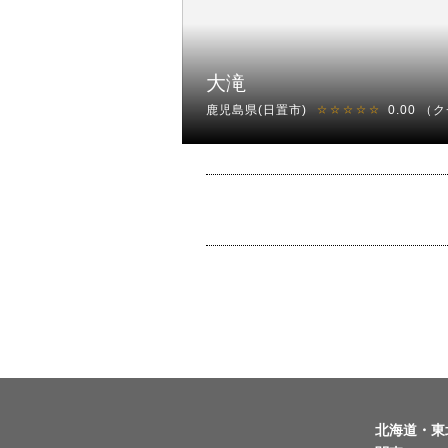
大滝
鹿児島県(日置市)
0.00
（ク
☆☆☆☆☆
北海道・東