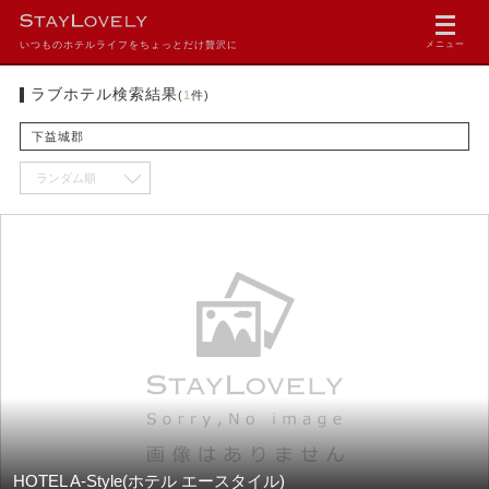
いつものホテルライフをちょっとだけ贅沢に
メニュー
ラブホテル検索結果
(
1
件)
下益城郡
HOTEL A-Style(ホテル エースタイル)