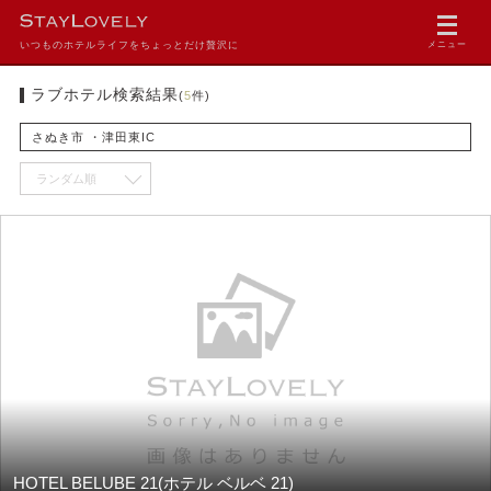
いつものホテルライフをちょっとだけ贅沢に
メニュー
ラブホテル検索結果
(
5
件)
さぬき市 ・津田東IC
HOTEL BELUBE 21(ホテル ベルベ 21)