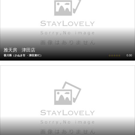
雅天房 津田店
香川県（さぬき市 ・津田東IC）
☆☆☆☆☆
0.00