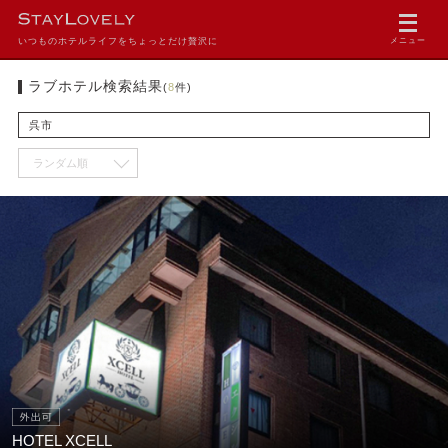
いつものホテルライフをちょっとだけ贅沢に
メニュー
ラブホテル検索結果
(
8
件)
呉市
HOTEL XCELL