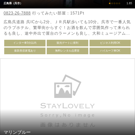
広島県（呉市）
★☆☆☆☆
1.65
0823-26-7888
行ってみたい部屋：1571Pt
広島呉道路 呉ICから2分、ＪＲ呉駅歩いても10分。呉市で一番人気
のラブホテル、繁華街からすぐ！お酒を飲んで雰囲気作って来られ
るも良し、途中外出で屋台のラーメンも良し、大和ミュージアムに
一番近いラブホテルです。
インター車5分以内
観光デートに便利
ビジネス利用OK
最新美容家電あり
無料レンタル品豊富
ハイルーフ車OK
マリンブルー