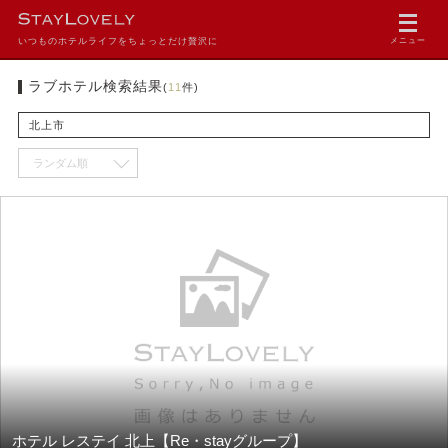
いつものホテルライフをちょっとだけ贅沢に
メニュー
ラブホテル検索結果
(
11
件)
北上市
ホテル レステイ 北上【Re・stayグループ】