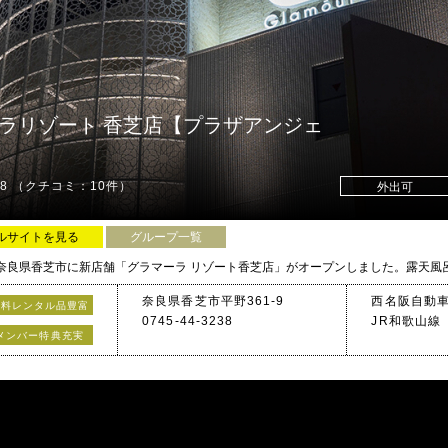
ＶＲ、簡易ダーツ
、マンガルームなど。
ラリゾート 香芝店【プラザアンジェ
始！★
48
（クチコミ：10件）
外出可
ルサイトを見る
グループ一覧
上のアメニティなど、サービス面も充実しております!!
奈良県香芝市平野361-9
西名阪自動車
無料レンタル品豊富
0745-44-3238
JR和歌山線
徒歩5分★
メンバー特典充実