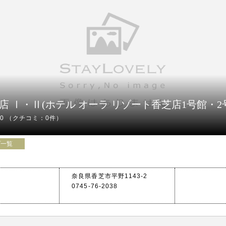
でさらにお得☆
ＶＲ、簡易ダーツ
、マンガルームなど。
RT香芝店 Ⅰ・Ⅱ(ホテル オーラ リゾート香芝店1号館・2
始！★
00
（クチコミ：0件）
プ一覧
上のアメニティなど、サービス面も充実しております!!
奈良県香芝市平野1143-2
0745-76-2038
徒歩5分★