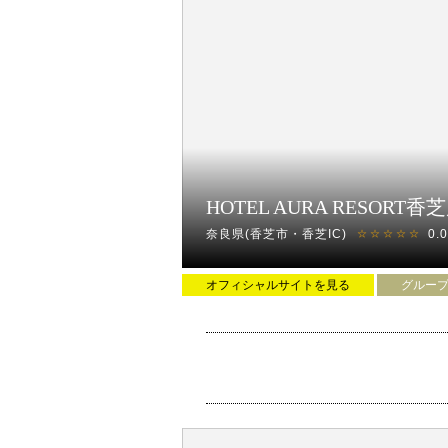
新設備が豪華！新料金でお得♪深夜均一料金
露天風呂、岩盤浴、光る浴槽、ビリヤード、
室内水槽、室内ビールサーバー、天蓋ベッド
他にも嬉しい設備が大量導入！
HOTEL AURA RESO
★お得な深夜均一料金！休憩フリータイム開
奈良県(香芝市・香芝IC)
0.
☆☆☆☆☆
オフィシャルサイトを見る
グルー
【新サービスのご紹介】
豊富なフード・ドリンクメニューや100種以
持田ICからすぐ！ソシオ流通センター駅より
アクセス便利なリーズナブルホテル♪