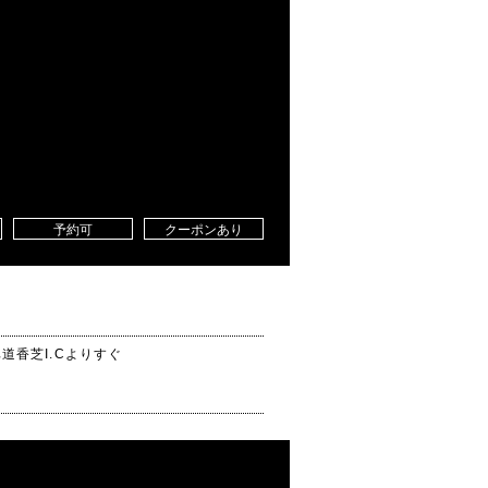
予約可
クーポンあり
道香芝I.Cよりすぐ