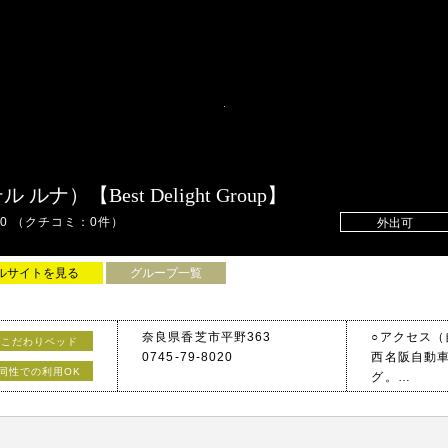
ルナ）【Best Delight Group】
00
（クチコミ：0件）
外出可
ルサイトを見る
グループ一覧
奈良県香芝市平野363
○アクセス（
こだわりベッド
0745-79-8020
西名阪自動車
13時間利用！！
同性での利用OK
グ。
○アクセス（
ます♪
JR和歌山線 
（乗り場有