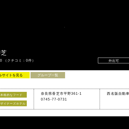
香芝
00
（クチコミ：0件）
外出可
ルサイトを見る
グループ一覧
奈良県香芝市平野361-1
西名阪自動車
本格的なフード
0745-77-0731
デザイナーズホテル