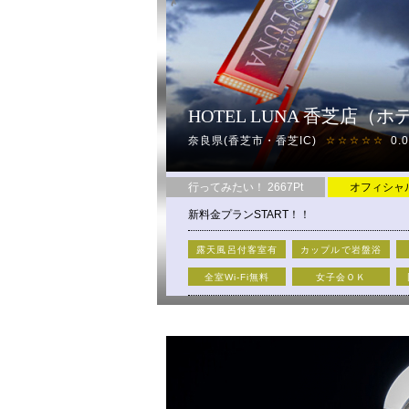
HOTEL LUNA 香芝店（ホテル 
奈良県(香芝市・香芝IC)
0.
☆☆☆☆☆
行ってみたい！ 2667Pt
オフィシャ
新料金プランSTART！！
★★★新料金体系でお得に利用★★★
露天風呂付客室有
カップルで岩盤浴
・新たにフリータイムを導入！！なんと最大
全室Wi-Fi無料
女子会ＯＫ
・深夜からなら宿泊均一でお得に宿泊もでき
・宿泊は最長19時間！！
新設備が豪華！新料金でお得♪深夜均一料金