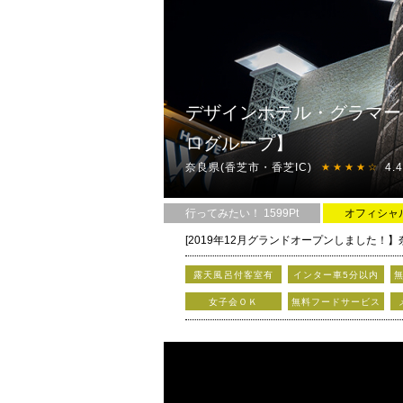
露天風呂、岩盤浴、光る浴槽、ビリヤード、
室内水槽、室内ビールサーバー、天蓋ベッド
他にも嬉しい設備が大量導入！
デザインホテル・グラマー
ログループ】
★お得な深夜均一料金！休憩フリータイム開
奈良県(香芝市・香芝IC)
4.
★★★★☆
【新サービスのご紹介】
行ってみたい！ 1599Pt
オフィシャ
豊富なフード・ドリンクメニューや100種以
露天風呂付客室有
インター車5分以内
持田ICからすぐ！ソシオ流通センター駅より
女子会ＯＫ
無料フードサービス
アクセス便利なリーズナブルホテル♪