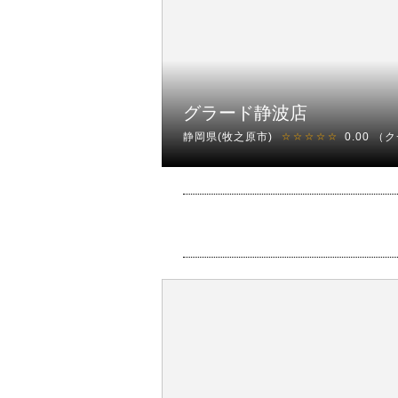
グラード静波店
静岡県(牧之原市)
0.00
（ク
☆☆☆☆☆