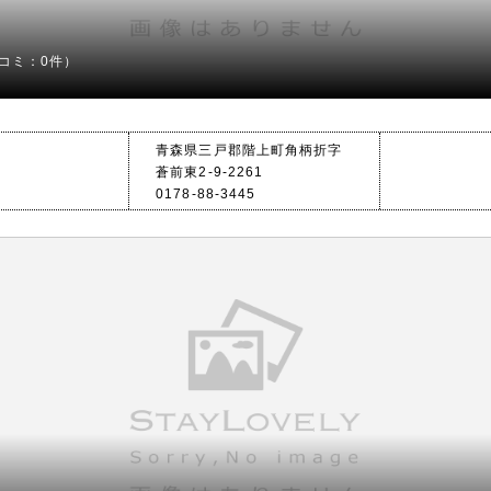
コミ：0件）
青森県三戸郡階上町角柄折字
蒼前東2-9-2261
0178-88-3445