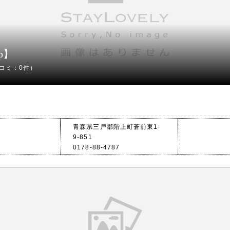
up】
コミ：0件）
青森県三戸郡階上町蒼前東1-
9-851
0178-88-4787