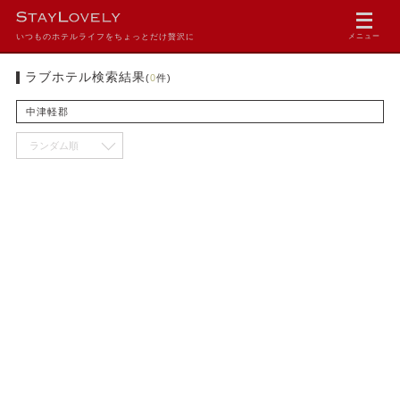
いつものホテルライフをちょっとだけ贅沢に
メニュー
ラブホテル検索結果
(
0
件)
中津軽郡