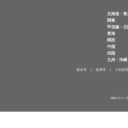
北海道・東
関東
甲信越・北
東海
関西
中国
四国
九州・沖縄
射水市
魚津市
小矢部
掲載されてい