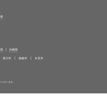
県
馬県
島県
沖縄県
滑川市
南砺市
氷見市
くださいませ。