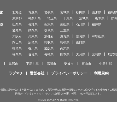
北
北海道
青森県
岩手県
宮城県
秋田県
山形県
福島
東京都
神奈川県
埼玉県
千葉県
茨城県
栃木県
群
陸
山梨県
長野県
新潟県
富山県
石川県
福井県
愛知県
静岡県
岐阜県
三重県
大阪府
兵庫県
京都府
滋賀県
奈良県
和歌山県
岡山県
広島県
鳥取県
島根県
山口県
徳島県
香川県
愛媛県
高知県
福岡県
佐賀県
長崎県
熊本県
大分県
宮崎県
鹿児
市
黒部市
下新川郡
高岡市
砺波市
富山市
中新川郡
ラブマチ
運営会社
プライバシーポリシー
利用規約
る情報に誤りのないよう努めておりますが、ご利用の際には最新の情報はホテルの公式HPなどを合わせてご確認
掲載されているすべてのコンテンツの無断での転載、転用、コピー等は禁じます。
© STAY LOVELY All Rights Reserved.