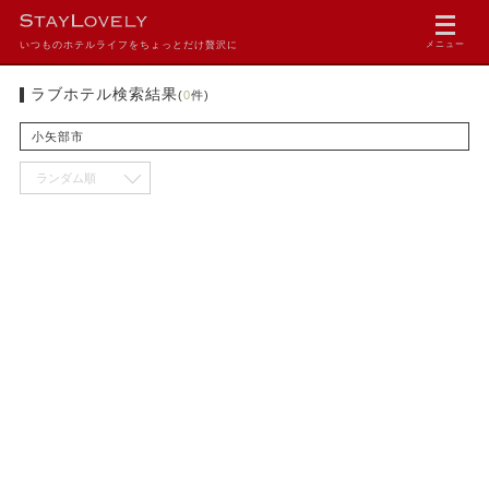
いつものホテルライフをちょっとだけ贅沢に
メニュー
ラブホテル検索結果
(
0
件)
小矢部市