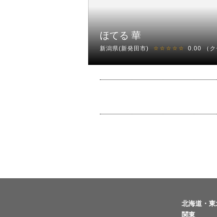
ほてる 華
新潟県(新発田市)
0.00
（ク
☆☆☆☆☆
北海道・東
関東