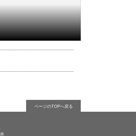
ページのTOPへ戻る
県
馬県