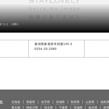
チコミ：0件）
新潟県新発田市貝屋145-3
0254-33-2080
北
北海道
青森県
岩手県
宮城県
秋田県
山形県
福島
東京都
神奈川県
埼玉県
千葉県
茨城県
栃木県
群