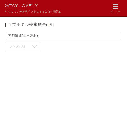
いつものホテルライフをちょっとだけ贅沢に
メニュー
ラブホテル検索結果
(
0
件)
南都留郡(山中湖村)