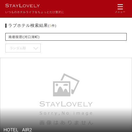
いつものホテルライフをちょっとだけ贅沢に
メニュー
ラブホテル検索結果
(
5
件)
南都留郡(河口湖町)
HOTEL AIR2