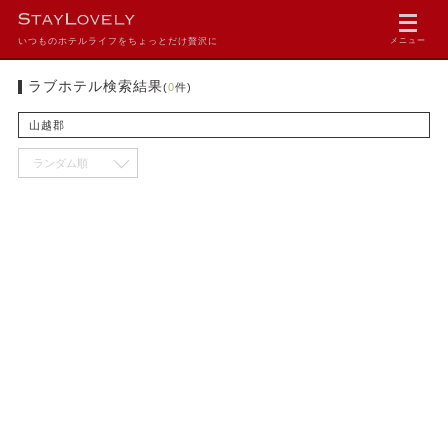
いつものホテルライフをちょっとだけ贅沢に
メニュー
ラブホテル検索結果
(
0
件)
山越郡