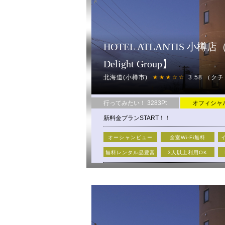
HOTEL ATLANTIS 小
Delight Group】
北海道(小樽市)
3.58
（クチ
★★★☆☆
行ってみたい！ 3283Pt
オフィシャ
新料金プランSTART！！
★★★新料金体系でお得に利用★★★
オーシャンビュー
全室Wi-Fi無料
・新たにフリータイムを導入！！なんと最大
無料レンタル品豊富
3人以上利用OK
・深夜からなら宿泊均一でお得に宿泊もでき