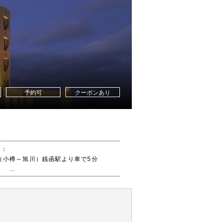
代行をご利用のお客様には更に500
！（当日の領収書及びレシートをフロ
示くださいませ）
のタクシー会社が深夜営業無くなりま
夜帯のタクシーご利用の際はご注意く
予約可
クーポンあり
ス：
（小樽～旭川）銭函駅より車で5分
：
線沿いドリームビーチから車で5分
イパスより337号線に入り約1㎞。
石狩方面へ行きの左側の建物です。