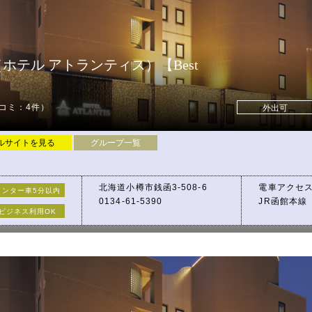
樽店（ホテル アトランティス）【Best
コミ：4件）
外出可
ルサイトを見る
グループ一覧
北海道小樽市銭函3-508-6
電車アクセ
インター車5分以内
0134-61-5390
JR函館本線
13時間利用！！
ビジネス利用OK
車アクセス
ます♪
国道337号
国道5号線バ
銭函ICから