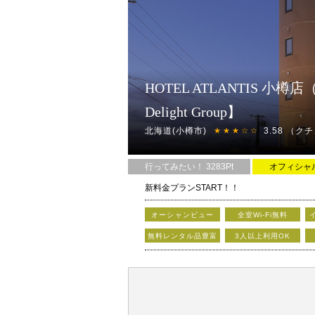
HOTEL ATLANTIS 小
Delight Group】
北海道(小樽市)
3.58
（クチ
★★★☆☆
行ってみたい！ 3283Pt
オフィシャ
新料金プランSTART！！
★★★新料金体系でお得に利用★★★
オーシャンビュー
全室Wi-Fi無料
・新たにフリータイムを導入！！なんと最大
無料レンタル品豊富
3人以上利用OK
・深夜からなら宿泊均一でお得に宿泊もでき