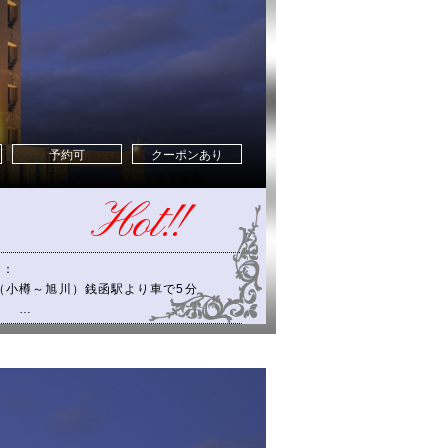
予約可
クーポンあり
Hot!!
ス：
（小樽～旭川）銭函駅より車で5分
：
線沿いドリームビーチから車で5分
イパスより337号線に入り約1㎞。
石狩方面へ行きの左側の建物です。