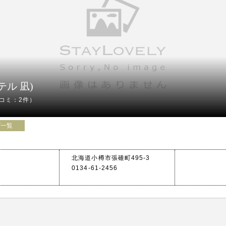
※タクシー・
円割引有り
ントにご提
※銭函地区
すので、深
ださい。
テル 凪)
コミ：2件）
プ一覧
北海道小樽市張碓町495-3
0134-61-2456