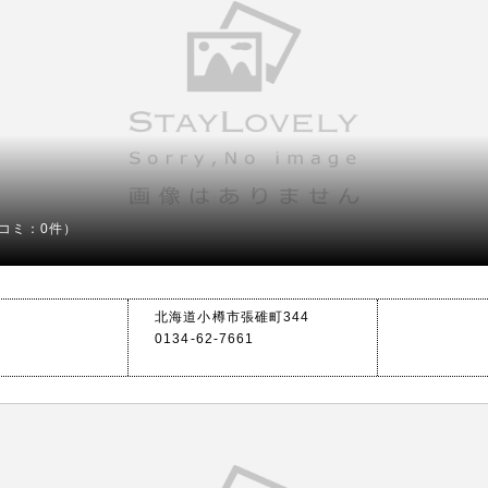
コミ：0件）
北海道小樽市張碓町344
0134-62-7661