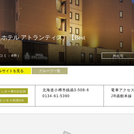
※タクシー・
円割引有り
ントにご提
※銭函地区
すので、深
樽店（ホテル アトランティス）【Best
ださい。
コミ：4件）
外出可
ルサイトを見る
グループ一覧
北海道小樽市銭函3-508-6
電車アクセ
インター車5分以内
0134-61-5390
JR函館本線
13時間利用！！
ビジネス利用OK
車アクセス
ます♪
国道337号
国道5号線バ
銭函ICから